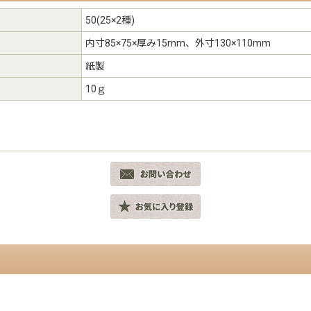
50(25×2種)
内寸85×75×厚み15mm、外寸130×110mm
紙製
10ｇ