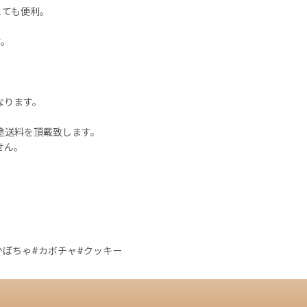
とても便利。
す。
なります。
途送料を頂戴致します。
ャンセルはお受けできません。
かぼちゃ#カボチャ#クッキー