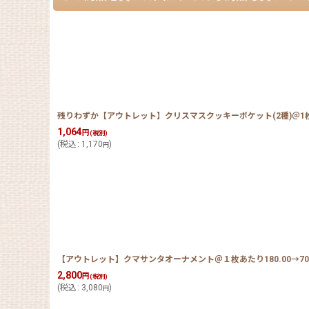
残りわずか【アウトレット】クリスマスクッキーポケット(2種)＠1枚あた
1,064
円
(税別)
(
税込
:
1,170
)
円
【アウトレット】クマサンタオーナメント＠１枚あたり180.00→70.
2,800
円
(税別)
(
税込
:
3,080
)
円