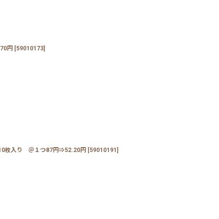
70円
[
59010173
]
枚入り ＠１つ87円⇒52.20円
[
59010191
]