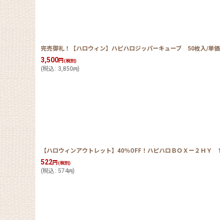
完売御礼！【ハロウィン】ハピハロジッパーキューブ 50枚入/単価
3,500
円
(税別)
(
税込
:
3,850
)
円
【ハロウィンアウトレット】40％OFF！ハピハロＢＯＸー２ＨＹ 10
522
円
(税別)
(
税込
:
574
)
円