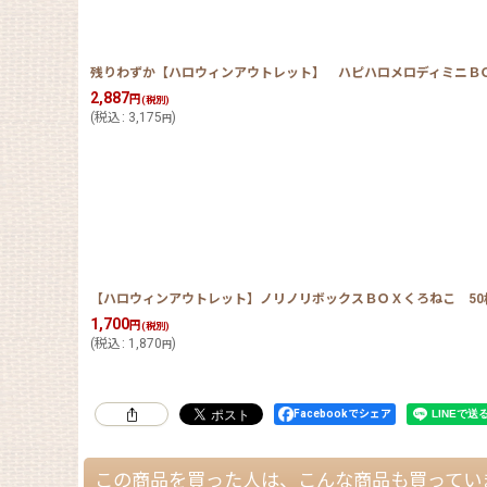
残りわずか【ハロウィンアウトレット】 ハピハロメロディミニＢＯＸ 
2,887
円
(税別)
(
税込
:
3,175
)
円
【ハロウィンアウトレット】ノリノリボックスＢＯＸくろねこ 50枚入
1,700
円
(税別)
(
税込
:
1,870
)
円
Facebookでシェア
この商品を買った人は、こんな商品も買ってい