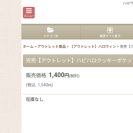
ハロウ
メニュー
カテゴリ別
贈答ギフト菓子
ホーム
>
アウトレット商品
>
【アウトレット】ハロウィン
>
完売【ア
完売【アウトレット】ハピハロクッキーポケット(2種
1,400
販売価格
:
円
(税別)
(
税込
:
1,540
)
円
在庫なし