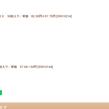
50枚入り／単価 82.50円⇒57.75円
[
59010214
]
り／単価 57.60→34円
[
59010144
]
ます