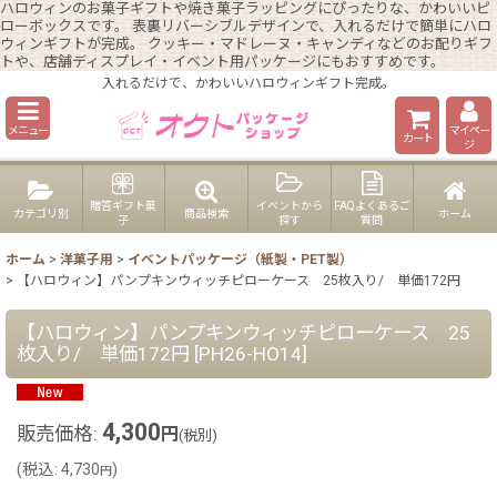
ハロウィンのお菓子ギフトや焼き菓子ラッピングにぴったりな、かわいいピ
ローボックスです。 表裏リバーシブルデザインで、入れるだけで簡単にハロ
ウィンギフトが完成。 クッキー・マドレーヌ・キャンディなどのお配りギフ
トや、店舗ディスプレイ・イベント用パッケージにもおすすめです。
入れるだけで、かわいいハロウィンギフト完成。
メニュー
マイペー
カート
ジ
贈答ギフト菓
イベントから
FAQよくあるご
カテゴリ別
商品検索
ホーム
子
探す
質問
ホーム
>
洋菓子用
>
イベントパッケージ（紙製・PET製）
>
【ハロウィン】パンプキンウィッチピローケース 25枚入り/ 単価172円
【ハロウィン】パンプキンウィッチピローケース 25
枚入り/ 単価172円
[
PH26-HO14
]
4,300
販売価格
:
円
(税別)
(
税込
:
4,730
)
円