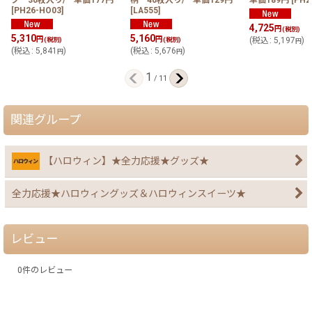
[
PH26-HO03
]
[
LA555
]
4,725
円
(税別)
5,310
5,160
円
円
(税別)
(税別)
(
税込
:
5,197
)
円
(
税込
:
5,841
)
(
税込
:
5,676
)
円
円
1
/
11
関連グループ
【ハロウィン】★全力応援★グッズ★
全力応援★ハロウィングッズ＆ハロウィンスイーツ★
レビュー
0
件のレビュー