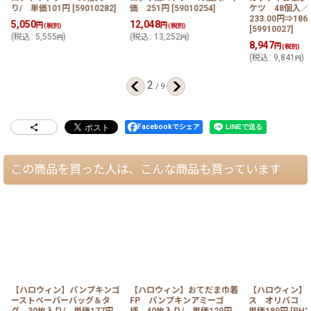
り/ 単価101円
[
59010282
]
価 251円
[
59010254
]
ケツ 48個入
233.00円⇒186
5,050
12,048
円
円
(税別)
(税別)
[
59910027
]
(
税込
:
5,555
)
(
税込
:
13,252
)
円
円
8,947
円
(税別)
(
税込
:
9,841
)
円
2
/
9
Facebookでシェア
この商品を買った人は、こんな商品も買っています
【ハロウィン】パンプキンゴ
【ハロウィン】おてだま巾着
【ハロウィン】
ーストペーパーバッグ＆タ
FP パンプキンアミーゴ
ス オリバコ 
グ 30枚入り/ 単価177円
柄 40枚入り/ 単価129円
単価189円
[
PH2