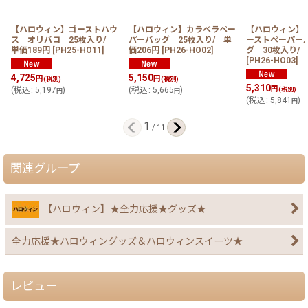
【ハロウィン】ゴーストハウ
【ハロウィン】カラベラペー
【ハロウィン】
ス オリバコ 25枚入り/
パーバッグ 25枚入り/ 単
ーストペーパー
単価189円
[
PH25-HO11
]
価206円
[
PH26-HO02
]
グ 30枚入り/ 
[
PH26-HO03
]
4,725
5,150
円
円
(税別)
(税別)
5,310
円
(
税込
:
5,197
)
(
税込
:
5,665
)
(税別)
円
円
(
税込
:
5,841
)
円
1
/
11
関連グループ
【ハロウィン】★全力応援★グッズ★
全力応援★ハロウィングッズ＆ハロウィンスイーツ★
レビュー