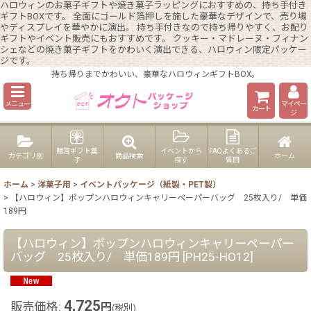
ハロウィンのお菓子ギフトや焼き菓子ラッピングにおすすめの、持ち手付き
ギフトBOXです。 全面にゴールド箔押しを施した豪華なデザインで、売り場
やディスプレイを華やかに演出。 持ち手付きなので持ち帰りやすく、お配り
ギフトやイベント販売にもおすすめです。 クッキー・マドレーヌ・フィナン
シェなどの焼き菓子ギフトをかわいく演出できる、ハロウィン限定パッケー
ジです。
持ち帰りまでかわいい、豪華なハロウィンギフトBOX。
メニュー
マイペー
カート
ジ
贈答ギフト菓
イベントから
FAQよくあるご
カテゴリ別
商品検索
ホーム
子
探す
質問
ホーム
>
洋菓子用
>
イベントパッケージ（紙製・PET製）
>
【ハロウィン】ポップンハロウィンキャリーペーパーバッグ 25枚入り/ 単価
189円
【ハロウィン】ポップンハロウィンキャリーペーパー
バッグ 25枚入り/ 単価189円
[
PH25-HO12
]
4,725
販売価格
:
円
(税別)