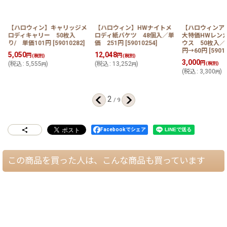
【ハロウィン】キャリッジメ
【ハロウィン】HWナイトメ
【ハロウィンア
ロディキャリー 50枚入
ロディ紙バケツ 48個入／単
大特価HWレン
り/ 単価101円
[
59010282
]
価 251円
[
59010254
]
ウス 50枚入／ 
円→60円
[
5901
5,050
12,048
円
円
(税別)
(税別)
3,000
円
(
税込
:
5,555
)
(
税込
:
13,252
)
(税別)
円
円
(
税込
:
3,300
)
円
2
/
9
Facebookでシェア
この商品を買った人は、こんな商品も買っています