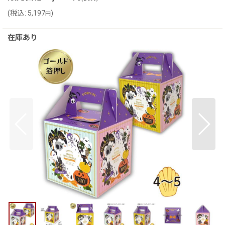
(
税込
:
5,197
)
円
在庫あり