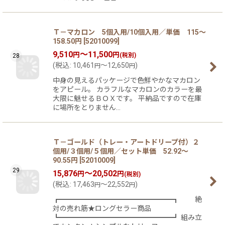
Ｔ－マカロン 5個入用/10個入用／単価 115〜
158.50円
[
52010099
]
9,510
～11,500
円
円
(税別)
28
(
税込
:
10,461
～12,650
)
円
円
中身の見えるパッケージで色鮮やかなマカロン
をアピール。 カラフルなマカロンのカラーを最
大限に魅せるＢＯＸです。 平納品ですので在庫
に場所をとりません…
Ｔ－ゴールド（トレー・アートドリープ付）２
個用/３個用/５個用／セット単価 52.92〜
90.55円
[
52010009
]
29
15,876
～20,502
円
円
(税別)
(
税込
:
17,463
～22,552
)
円
円
┏━━━━━━━━━━━━━━━━┓ 絶
対の売れ筋★ロングセラー商品
┗━━━━━━━━━━━━━━━━┛ 組み立