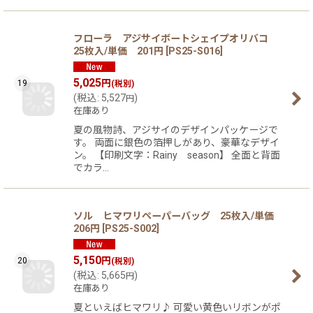
フローラ アジサイボートシェイプオリバコ
25枚入/単価 201円
[
PS25-S016
]
5,025
円
19
(税別)
(
税込
:
5,527
)
円
在庫あり
夏の風物詩、アジサイのデザインパッケージで
す。 両面に銀色の箔押しがあり、豪華なデザイ
ン。 【印刷文字：Rainy season】 全面と背面
でカラ…
ソル ヒマワリペーパーバッグ 25枚入/単価
206円
[
PS25-S002
]
5,150
円
20
(税別)
(
税込
:
5,665
)
円
在庫あり
夏といえばヒマワリ♪ 可愛い黄色いリボンがポ