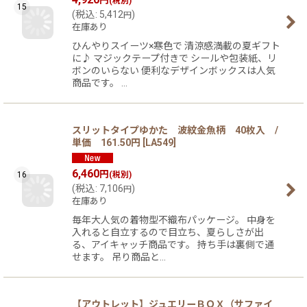
円
(税別)
15
(
税込
:
5,412
)
円
在庫あり
ひんやりスイーツ×寒色で 清涼感満載の夏ギフト
に♪ マジックテープ付きで シールや包装紙、リ
ボンのいらない 便利なデザインボックスは人気
商品です。 …
スリットタイプゆかた 波紋金魚柄 40枚入 /
単価 161.50円
[
LA549
]
6,460
円
16
(税別)
(
税込
:
7,106
)
円
在庫あり
毎年大人気の着物型不織布パッケージ。 中身を
入れると自立するので目立ち、夏らしさが出
る、アイキャッチ商品です。 持ち手は裏側で通
せます。 吊り商品と…
【アウトレット】ジュエリーＢＯＸ（サファイ