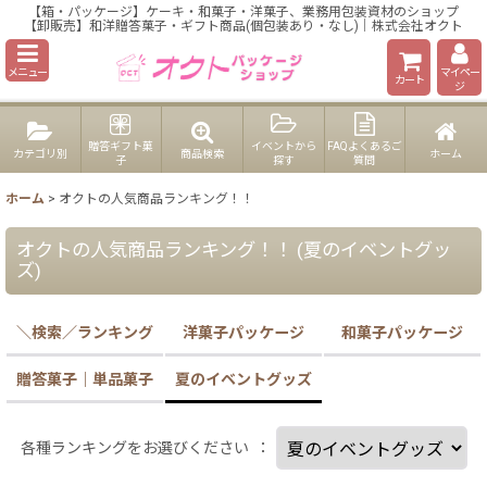
【箱・パッケージ】ケーキ・和菓子・洋菓子、業務用包装資材のショップ
【卸販売】和洋贈答菓子・ギフト商品(個包装あり・なし)｜株式会社オクト
メニュー
マイペー
カート
ジ
贈答ギフト菓
イベントから
FAQよくあるご
カテゴリ別
商品検索
ホーム
子
探す
質問
ホーム
>
オクトの人気商品ランキング！！
オクトの人気商品ランキング！！
(
夏のイベントグッ
ズ
)
＼検索／ランキング
洋菓子パッケージ
和菓子パッケージ
贈答菓子｜単品菓子
夏のイベントグッズ
各種ランキングをお選びください
：