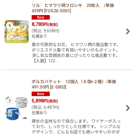
ソル ヒマワリ柄フロシキ 20枚入 /単価
439円
[
FUS26-S001
]
8,780
円
(税別)
6
(
税込
:
9,658
)
円
在庫あり
夏の代表的なお花、 ヒマワリ柄の風呂敷です。
ポリエステル製で有扱いやすいのもポイント。
涼し気な雰囲気の夏にぴったりな風呂敷です。
【入数】1ロ…
ポルカバケット 12個入（６個×２種）/単価
491.50円
[
E-5802
]
5,898
円
7
(税別)
(
税込
:
6,487
)
円
在庫あり
硬めの生地なので自立します。 ワイヤーが入っ
ており、しっかりとした仕様です。 シンプルな
デザインで、どんなお店でも使いやすいのがポ