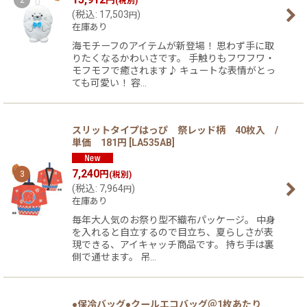
2
(税別)
(
税込
:
17,503
)
円
在庫あり
海モチーフのアイテムが新登場！ 思わず手に取
りたくなるかわいさです。 手触りもフワフワ・
モフモフで癒されます♪ キュートな表情がとっ
ても可愛い！ 容…
スリットタイプはっぴ 祭レッド柄 40枚入 /
単価 181円
[
LA535AB
]
7,240
円
3
(税別)
(
税込
:
7,964
)
円
在庫あり
毎年大人気のお祭り型不織布パッケージ。 中身
を入れると自立するので目立ち、夏らしさが表
現できる、アイキャッチ商品です。 持ち手は裏
側で通せます。 吊…
●保冷バッグ●クールエコバッグ＠1枚あたり