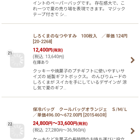
イントのペーパーバッグです。 存在感大で、こ
れ一つで夏の売り場を表現できます。 マジック
テープ付きで シ…
しろくまのなつやすみ 100枚入 ／単価 124円
[
20-2268
]
12,400
円
(税別)
21
(
税込
:
13,640
)
円
在庫あり
クッキーや焼菓子のプチギフトに使いやすいサ
イズの 紙製ギフトボックス。 のんびりムードの
しろくまが スイカを手にしているデザインが 涼
し気で夏のギフ…
保冷バッグ クールバッグオランジェ Ｓ/Ｍ/Ｌ
／単価496.00〜672.00円
[
201546OR
]
24,800
～33,600
円
円
(税別)
22
(
税込
:
27,280
～36,960
)
円
円
ケーキなど生菓子の長時間のお持ち運びに役立