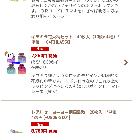
おもて面も裏面も黄色のひまわりがいっぱいの
夏らしくかわいいデザインのギフトボックスで
す。 ＱＲコードにスマホをかざせば明るいひま
わり畑をイメージ…
キラキラ花火柄セット 40枚入（10枚×４種）/
単価 184円
[
LA550
]
7,360
円
12
(税別)
(
税込
:
8,096
)
円
在庫あり
キラキラ輝くような花火のデザインが印象的な
不織布巾着です。 リボン付きなのでこれ以上の
ラッピングは不要なのも嬉しいポイント。 マド
レーヌ（50×7…
レアルセ ヨーヨー柄風呂敷 20枚入 /単価
439円
[
FUS25-S001
]
8,780
円
(税別)