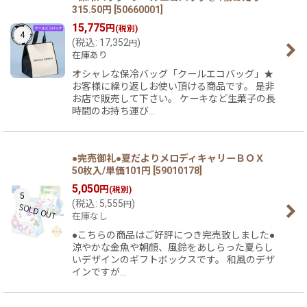
315.50円
[
50660001
]
15,775
円
(税別)
4
(
税込
:
17,352
)
円
在庫あり
オシャレな保冷バッグ「クールエコバッグ」★
お客様に繰り返しお使い頂ける商品です。 是非
お店で販売して下さい。 ケーキなど生菓子の長
時間のお持ち運び…
●完売御礼●夏だよりメロディキャリーＢＯＸ
50枚入/単価101円
[
59010178
]
5,050
円
(税別)
5
(
税込
:
5,555
)
円
在庫なし
●こちらの商品はご好評につき完売致しました●
涼やかな金魚や朝顔、風鈴をあしらった夏らし
いデザインのギフトボックスです。 和風のデザ
インですが…