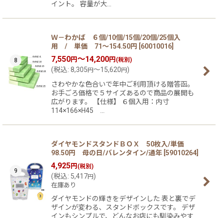
イント。 容量が大…
Ｗ－わかば ６個/10個/15個/20個/25個入
用 / 単価 71〜154.50円
[
60010016
]
7,550
～14,200
円
円
(税別)
8
(
税込
:
8,305
～15,620
)
円
円
さわやかな色合いで年中ご利用頂ける贈答函。
お手ごろ価格で５サイズあるので商品の展開も
広がります。 【仕様】 ６個入用：内寸
114×166×H45 …
ダイヤモンドスタンドＢＯＸ 50枚入/単価
98.50円 母の日/バレンタイン/通年
[
59010264
]
4,925
円
(税別)
9
(
税込
:
5,417
)
円
在庫あり
ダイヤモンドの輝きをデザインした 表と裏でデ
ザインが変わる、スタンドボックスです。 デザ
インもシンプルで、どんなお店にも馴染みやす