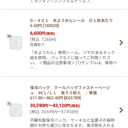
てカンタン！シンプルなトリュフ…
G－４０１ 水ようかんシール ＠１枚あたり
6.60円
[
740020
]
6,600
円
(税別)
30
(
税込
:
7,260
)
円
在庫あり
「水ようかん」専用シール。 ツヤのあるタック
紙を使用。 パックなどに貼ってご利用くださ
い。 ＜商品の注意事項＞ (1)サンプルは、専用ペ
ー…
保冷バッグ クールバッグファスナーベージ
ュ Ｍ/Ｌ/ＬＬ 各５０枚入 ／単価
611.80〜862.40円
[
KSS789
]
31
30,590
～43,120
円
円
(税別)
(
税込
:
33,649
～47,432
)
円
円
不織布製保冷バック。 ケーキなど生菓子の長時
間のお持ち運びに役立ちます。 保冷剤を入れる