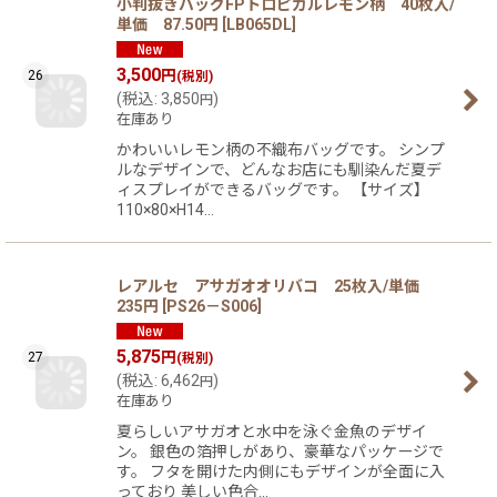
小判抜きバッグFPトロピカルレモン柄 40枚入/
単価 87.50円
[
LB065DL
]
3,500
円
26
(税別)
(
税込
:
3,850
)
円
在庫あり
かわいいレモン柄の不織布バッグです。 シンプ
ルなデザインで、どんなお店にも馴染んだ夏デ
ィスプレイができるバッグです。 【サイズ】
110×80×H14…
レアルセ アサガオオリバコ 25枚入/単価
235円
[
PS26－S006
]
5,875
円
27
(税別)
(
税込
:
6,462
)
円
在庫あり
夏らしいアサガオと水中を泳ぐ金魚のデザイ
ン。 銀色の箔押しがあり、豪華なパッケージで
す。 フタを開けた内側にもデザインが全面に入
っており 美しい色合…