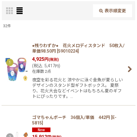
表示順変更
閉じる
32
件
在庫あり
絞り込む
●残りわずか● 花火メロディスタンド 50枚入/
単価98.50円
[
59010224
]
4,925
円
(税別)
1
(
税込
:
5,417
)
円
在庫数 2点
夜空を彩る花火と 涼やかに泳ぐ金魚が夏らしい
デザインのスタンド型ギフトボックス。 夏祭
り、花火大会などイベントはもちろん夏のギフ
トにぴったりです。…
ゴマちゃんポーチ 36個入/単価 442円
[
E-
5815
]
15,912
円