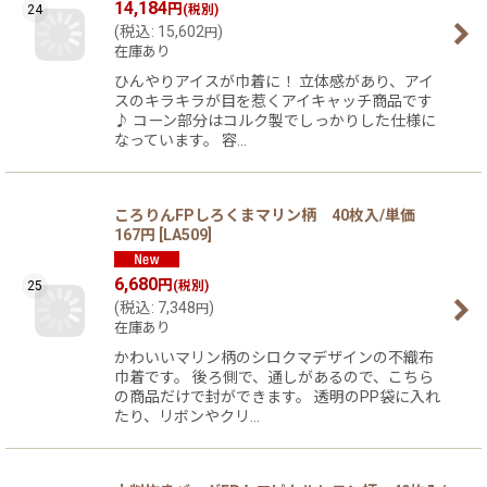
14,184
円
24
(税別)
(
税込
:
15,602
)
円
在庫あり
ひんやりアイスが巾着に！ 立体感があり、アイ
スのキラキラが目を惹くアイキャッチ商品です
♪ コーン部分はコルク製でしっかりした仕様に
なっています。 容…
ころりんFPしろくまマリン柄 40枚入/単価
167円
[
LA509
]
6,680
円
25
(税別)
(
税込
:
7,348
)
円
在庫あり
かわいいマリン柄のシロクマデザインの不織布
巾着です。 後ろ側で、通しがあるので、こちら
の商品だけで封ができます。 透明のPP袋に入れ
たり、リボンやクリ…