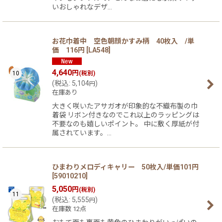
いおしゃれなデザ…
お花巾着中 空色朝顔かすみ柄 40枚入 /単
価 116円
[
LA548
]
4,640
円
10
(税別)
(
税込
:
5,104
)
円
在庫あり
大きく咲いたアサガオが印象的な不織布製の巾
着袋 リボン付きなのでこれ以上のラッピングは
不要なのも嬉しいポイント。 中に敷く厚紙が付
属されています。…
ひまわりメロディキャリー 50枚入/単価101円
[
59010210
]
5,050
円
(税別)
11
(
税込
:
5,555
)
円
在庫数 12点