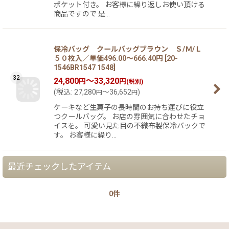
ポケット付き。 お客様に繰り返しお使い頂ける
商品ですので 是…
保冷バッグ クールバッグブラウン Ｓ/Ｍ/Ｌ
５０枚入／単価496.00〜666.40円
[
20-
1546BR1547 1548
]
32
24,800
～33,320
円
円
(税別)
(
税込
:
27,280
～36,652
)
円
円
ケーキなど生菓子の長時間のお持ち運びに役立
つクールバッグ。 お店の雰囲気に合わせたチョ
イスを。 可愛い見た目の不織布製保冷バックで
す。 お客様に繰り…
最近チェックしたアイテム
0件