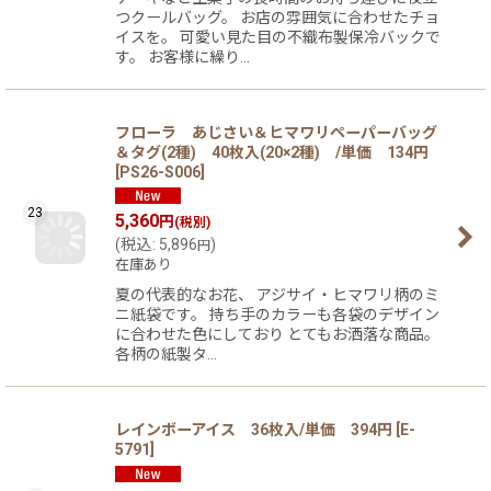
つクールバッグ。 お店の雰囲気に合わせたチョ
イスを。 可愛い見た目の不織布製保冷バックで
す。 お客様に繰り…
フローラ あじさい＆ヒマワリペーパーバッグ
＆タグ(2種) 40枚入(20×2種) /単価 134円
[
PS26-S006
]
23
5,360
円
(税別)
(
税込
:
5,896
)
円
在庫あり
夏の代表的なお花、 アジサイ・ヒマワリ柄のミ
ニ紙袋です。 持ち手のカラーも各袋のデザイン
に合わせた色にしており とてもお洒落な商品。
各柄の紙製タ…
レインボーアイス 36枚入/単価 394円
[
E-
5791
]