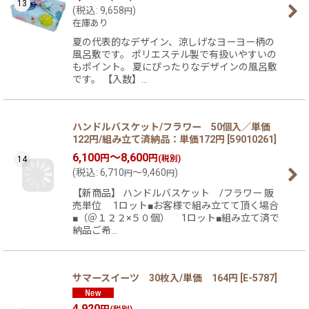
13
(
税込
:
9,658
)
円
在庫あり
夏の代表的なデザイン、涼しげなヨーヨー柄の
風呂敷です。 ポリエステル製で有扱いやすいの
もポイント。 夏にぴったりなデザインの風呂敷
です。 【入数】…
ハンドルバスケット/フラワー 50個入／単価
122円/組み立て済納品：単価172円
[
59010261
]
6,100
～8,600
円
円
(税別)
14
(
税込
:
6,710
～9,460
)
円
円
【新商品】 ハンドルバスケット /フラワー 販
売単位 1ロット■お客様で組み立てて頂く場合
■（＠１２２×５０個） 1ロット■組み立て済で
納品ご希…
サマースイーツ 30枚入/単価 164円
[
E-5787
]
4,920