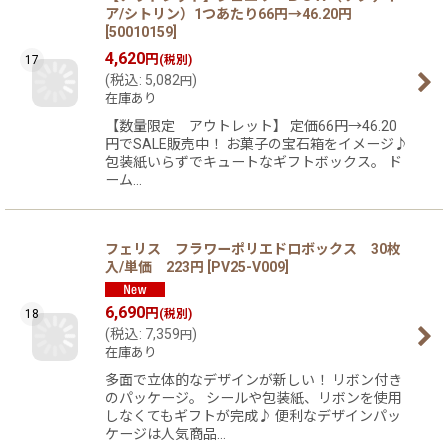
ア/シトリン）1つあたり66円→46.20円
[
50010159
]
4,620
円
17
(税別)
(
税込
:
5,082
)
円
在庫あり
【数量限定 アウトレット】 定価66円→46.20
円でSALE販売中！ お菓子の宝石箱をイメージ♪
包装紙いらずでキュートなギフトボックス。 ド
ーム…
フェリス フラワーポリエドロボックス 30枚
入/単価 223円
[
PV25-V009
]
6,690
円
18
(税別)
(
税込
:
7,359
)
円
在庫あり
多面で立体的なデザインが新しい！ リボン付き
のパッケージ。 シールや包装紙、リボンを使用
しなくてもギフトが完成♪ 便利なデザインパッ
ケージは人気商品…