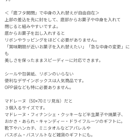
＜「底フタ開閉」で中身の入れ替えが自由自在＞
上部の差込を先に封をして、底部からお菓子や中身を入れて
閉じると組みやすいですよ。
底からお菓子を出し入れすると
リボンやラッピングをほどく必要がありません。
「賞味期限が近いお菓子を入れ替えたい」「急な中身の変更」に
も
美しさを保ったままスピーディーに対応できます。
シールや包装紙、リボンのいらない
便利なデザインボックスは人気商品です。
OPP袋なども特に必要ありません。
マドレーヌ（50×70ミリ見当）だと
３個入るサイズです。
マドレーヌ・フィナンシェ・クッキーなど半生菓子や焼菓子、
おかき・あられ・キャンディー・ドライフルーツのギフトに。
靴下やハンカチ、ミニタオルなどアパレルや
バスボム・バスソルトなど雑貨のギフトにも。