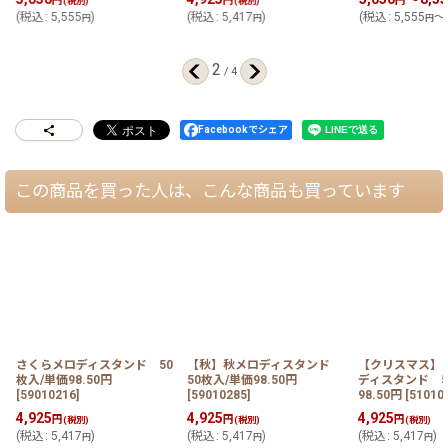
円
円
円
(税別)
(税別)
(
税込
:
5,555
)
(
税込
:
5,417
)
(
税込
:
5,555
～9
円
円
円
2
/
4
Facebookでシェア
この商品を買った人は、こんな商品も買っています
さくらメロディスタンド 50
【秋】秋メロディスタンド
【クリスマス】
枚入/単価98.50円
50枚入/単価98.50円
ディスタンド 5
[
59010216
]
[
59010285
]
98.50円
[
51010
4,925
4,925
4,925
円
円
円
(税別)
(税別)
(税別)
(
税込
:
5,417
)
(
税込
:
5,417
)
(
税込
:
5,417
)
円
円
円