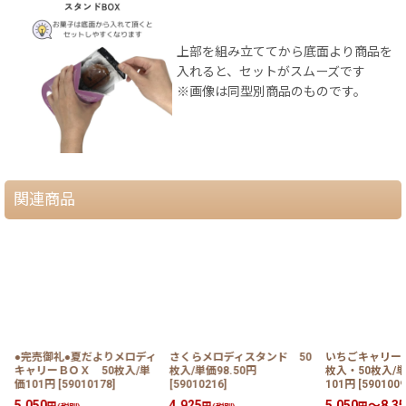
上部を組み立ててから底面より商品を
入れると、セットがスムーズです
※画像は同型別商品のものです。
関連商品
●完売御礼●夏だよりメロディ
さくらメロディスタンド 50
いちごキャリーＢ
キャリーＢＯＸ 50枚入/単
枚入/単価98.50円
枚入・50枚入/単
価101円
[
59010178
]
[
59010216
]
101円
[
5901009
5,050
4,925
5,050
～8,35