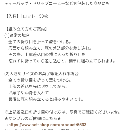
ティーバッグ・ドリップコーヒーなど個包装した商品にも。
【入数】1ロット 50枚
【組み立て方のご案内】
(1)通常の場合
全ての折り目を折って型をつける。
底面から組み立て、底の差込部分を差し込む。
その際、上部差込口の横に入った折り目を
忘れずに折ってから差し込むと、簡単に組み立てられます。
(2)大きめサイズのお菓子等を入れる場合
全ての折り目を折って型をつける。
上部の差込を先に封をしてから、
お菓子や中身を入れて
最後に底を組み立てると組みやすいです。
※上部差込口の折り目の付け方は、写真でご確認くださいませ。
★サンプルのご依頼はこちら★
⇒
https://www.oct-shop.com/product/5533