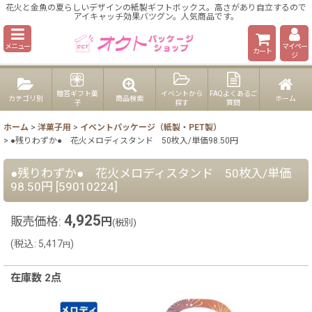
花火と金魚の夏らしいデザインの紙製ギフトボックス。高さがあり自立するので
アイキャッチ効果バツグン。人気商品です。
メニュー
マイペー
カート
ジ
贈答ギフト菓
イベントから
FAQよくあるご
カテゴリ別
商品検索
ホーム
子
探す
質問
ホーム
>
洋菓子用
>
イベントパッケージ（紙製・PET製）
>
●残りわずか● 花火メロディスタンド 50枚入/単価98.50円
●残りわずか● 花火メロディスタンド 50枚入/単価
98.50円
[
59010224
]
4,925
販売価格
:
円
(税別)
(
税込
:
5,417
)
円
在庫数 2点