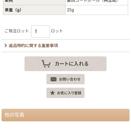
素材
裏白コートボール（再生紙）
単重（g）
25g
ご発注ロット
:
ロット
返品特約に関する重要事項
他の写真