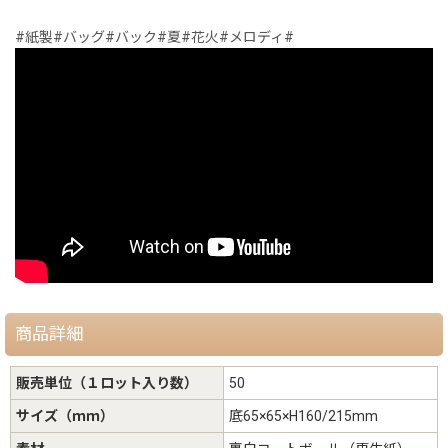
#紙製#バッグ#バック#夏#花火#メロディ#
商品詳細
販売単位（１ロット入り数）
50
サイズ（ｍｍ）
底65×65×H160/215mm