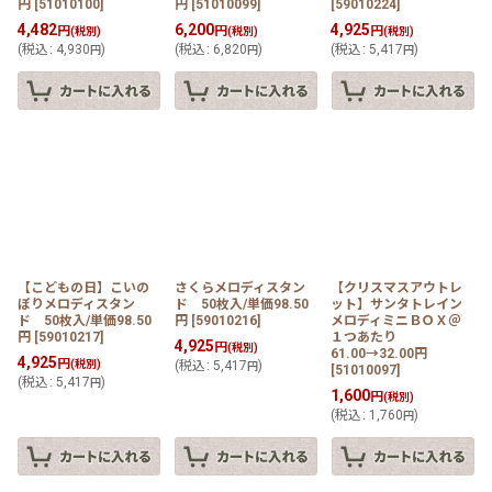
円
[
51010100
]
円
[
51010099
]
[
59010224
]
4,482
6,200
4,925
円
円
円
(税別)
(税別)
(税別)
(
税込
:
4,930
)
(
税込
:
6,820
)
(
税込
:
5,417
)
円
円
円
【こどもの日】こいの
さくらメロディスタン
【クリスマスアウトレ
ぼりメロディスタン
ド 50枚入/単価98.50
ット】サンタトレイン
ド 50枚入/単価98.50
円
[
59010216
]
メロディミニＢＯＸ＠
円
[
59010217
]
１つあたり
4,925
円
(税別)
61.00→32.00円
4,925
円
(税別)
(
税込
:
5,417
)
円
[
51010097
]
(
税込
:
5,417
)
円
1,600
円
(税別)
(
税込
:
1,760
)
円