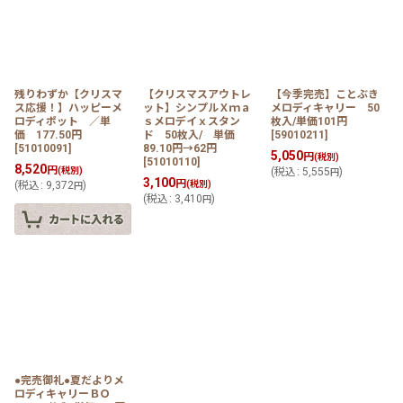
残りわずか【クリスマ
【クリスマスアウトレ
【今季完売】ことぶき
ス応援！】ハッピーメ
ット】シンプルＸｍａ
メロディキャリー 50
ロディポット ／単
ｓメロデイｘスタン
枚入/単価101円
価 177.50円
ド 50枚入/ 単価
[
59010211
]
[
51010091
]
89.10円→62円
5,050
円
(税別)
[
51010110
]
8,520
円
(税別)
(
税込
:
5,555
)
円
3,100
円
(
税込
:
9,372
)
(税別)
円
(
税込
:
3,410
)
円
●完売御礼●夏だよりメ
ロディキャリーＢＯ