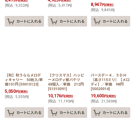
8,475
4,925
円
円
(税別)
(税別)
8,947
円
(
税込
:
9,322
)
(
税込
:
5,417
)
(税別)
円
円
(
税込
:
9,841
)
円
【秋】秋うららメロデ
【クリスマス】ハッピ
バースデー４．５ＤＨ
ィキャリー 50枚入/単
ーメロディ紙バケツ
（高さ115ミリ）【メロ
価101円
[
59010123
]
48個入／単価 212円
ディ】／単価 98円
[
51010091
]
[
50020014
]
5,050
円
(税別)
10,176
19,600
円
円
(
税込
:
5,555
)
(税別)
(税別)
円
(
税込
:
11,193
)
(
税込
:
21,560
)
円
円