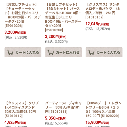
【お試しプチセット】
【お試しプチセット】
【クリスマス】サンタ
【キューティーセッ
【BD３セット】バース
メロディ紙バケツ 48
ト】お誕生日ジュエリ
デーベルトBOX×10個・
個入／単価 251円
ーBOX×20個・バースデ
お誕生日ジュエリー
[
51010107
]
ータグ×20個
BOX×10個・バースデー
12,048
円
(税別)
[
59010206
]
タグ×20個
(
税込
:
13,252
)
円
[
59010206
]
3,200
円
(税別)
3,200
円
(
税込
:
3,520
)
(税別)
円
(
税込
:
3,520
)
円
【クリスマス】クリプ
パーティーメロディキャ
【Xmasデコ】エレガン
レメロディスタンド
リー 50枚入/単価101
トツリーE６DH（１５
50枚入/単価98.50円
円
[
51010111
]
０）100枚入／単価
[
51010112
]
159.00円
[
51020220
]
5,050
円
(税別)
4,925
15,900
円
円
(税別)
(
税込
:
5,555
)
(税別)
円