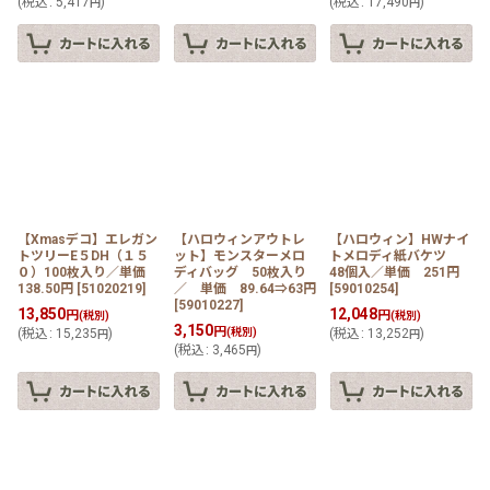
(
税込
:
5,417
)
(
税込
:
17,490
)
円
円
【Xmasデコ】エレガン
【ハロウィンアウトレ
【ハロウィン】HWナイ
トツリーE５DH（１５
ット】モンスターメロ
トメロディ紙バケツ
０）100枚入り／単価
ディバッグ 50枚入り
48個入／単価 251円
138.50円
[
51020219
]
／ 単価 89.64⇒63円
[
59010254
]
[
59010227
]
13,850
12,048
円
円
(税別)
(税別)
3,150
円
(
税込
:
15,235
)
(税別)
(
税込
:
13,252
)
円
円
(
税込
:
3,465
)
円