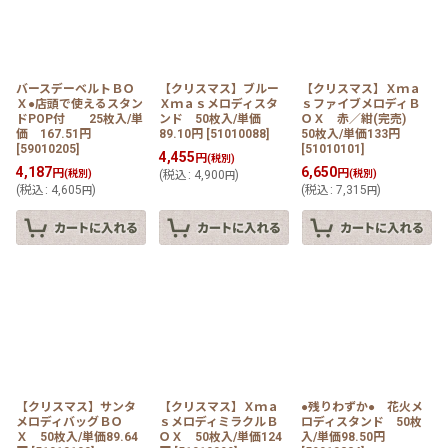
バースデーベルトＢＯ
【クリスマス】ブルー
【クリスマス】Ｘｍａ
Ｘ●店頭で使えるスタン
Ｘｍａｓメロディスタ
ｓファイブメロディＢ
ドPOP付 25枚入/単
ンド 50枚入/単価
ＯＸ 赤／紺(完売)
価 167.51円
89.10円
[
51010088
]
50枚入/単価133円
[
59010205
]
[
51010101
]
4,455
円
(税別)
4,187
6,650
円
円
(税別)
(
税込
:
4,900
)
(税別)
円
(
税込
:
4,605
)
(
税込
:
7,315
)
円
円
【クリスマス】サンタ
【クリスマス】Ｘｍａ
●残りわずか● 花火メ
メロディバッグＢＯ
ｓメロディミラクルＢ
ロディスタンド 50枚
Ｘ 50枚入/単価89.64
ＯＸ 50枚入/単価124
入/単価98.50円