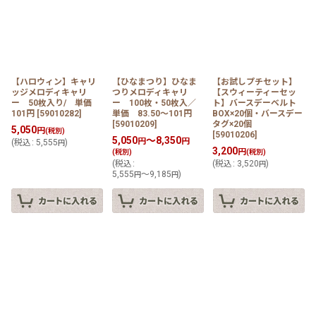
在庫あり
並び順
:
【ハロウィン】キャリ
【ひなまつり】ひなま
【お試しプチセット】
ッジメロディキャリ
つりメロディキャリ
【スウィーティーセッ
絞り込む
ー 50枚入り/ 単価
ー 100枚・50枚入／
ト】バースデーベルト
101円
[
59010282
]
単価 83.50〜101円
BOX×20個・バースデー
[
59010209
]
タグ×20個
5,050
円
(税別)
[
59010206
]
5,050
～8,350
円
円
(
税込
:
5,555
)
円
3,200
円
(税別)
(税別)
(
税込
:
(
税込
:
3,520
)
円
5,555
～9,185
)
円
円