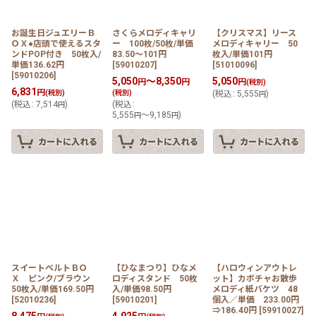
お誕生日ジュエリーＢ
さくらメロディキャリ
【クリスマス】リース
ＯＸ●店頭で使えるスタ
ー 100枚/50枚/単価
メロディキャリー 50
ンドPOP付き 50枚入/
83.50〜101円
枚入/単価101円
単価136.62円
[
59010207
]
[
51010096
]
[
59010206
]
5,050
～8,350
5,050
円
円
円
(税別)
6,831
円
(税別)
(税別)
(
税込
:
5,555
)
円
(
税込
:
7,514
)
(
税込
:
円
5,555
～9,185
)
円
円
スイートベルトＢＯ
【ひなまつり】ひなメ
【ハロウィンアウトレ
Ｘ ピンク/ブラウン
ロディスタンド 50枚
ット】カボチャお散歩
50枚入/単価169.50円
入/単価98.50円
メロディ紙バケツ 48
[
52010236
]
[
59010201
]
個入／単価 233.00円
⇒186.40円
[
59910027
]