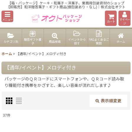
【箱・パッケージ】ケーキ・和菓子・洋菓子、業務用包装資材のショップ
【卸販売】和洋贈答菓子・ギフト商品(個包装あり・なし)｜株式会社オクト
メニュー
マイペー
カート
ジ
贈答ギフト菓
イベントから
FAQよくあるご
カテゴリ別
商品検索
ホーム
子
探す
質問
ホーム
>
【通年/イベント】メロディ付き
【通年/イベント】メロディ付き
パッケージのＱＲコードにスマートフォンや、ＱＲコード読み取
り機能付き携帯をかざすと、楽しい音楽が流れだします♪
表示順変更
閉じる
37
件
表示数
: