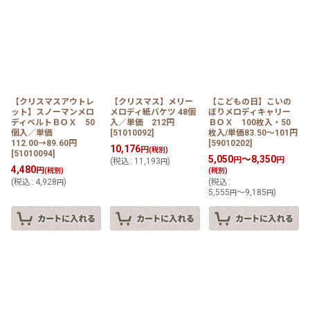
【クリスマスアウトレ
【クリスマス】メリー
【こどもの日】こいの
ット】スノーマンメロ
メロディ紙バケツ 48個
ぼりメロディキャリー
ディベルトＢＯＸ 50
入／単価 212円
ＢＯＸ 100枚入・50
個入／単価
[
51010092
]
枚入/単価83.50〜101円
112.00→89.60円
[
59010202
]
10,176
円
(税別)
[
51010094
]
5,050
～8,350
円
円
(
税込
:
11,193
)
円
4,480
円
(税別)
(税別)
(
税込
:
4,928
)
(
税込
:
円
5,555
～9,185
)
円
円