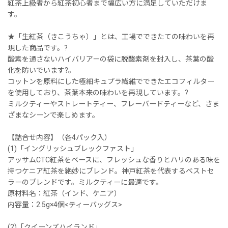
紅茶上級者から紅茶初心者まで幅広い方に満足していただけま
す。
★「生紅茶（きこうちゃ）」とは、工場でできたての味わいを再
現した商品です。?
酸素を通さないハイバリアーの袋に脱酸素剤を封入し、茶葉の酸
化を防いでいます?。
コットンを原料にした極細キュプラ繊維でできたエコフィルター
を使用しており、茶葉本来の味わいを再現しています。?
ミルクティーやストレートティー、フレーバードティーなど、さま
ざまなシーンで楽しめます。
【詰合せ内容】（各4パック入）
(1)「イングリッシュブレックファスト」
アッサムCTC紅茶をベースに、フレッシュな香りとハリのある味を
持つケニア紅茶を絶妙にブレンド。神戸紅茶を代表するベストセ
ラーのブレンドです。ミルクティーに最適です。
原材料名：紅茶（インド、ケニア）
内容量：2.5g×4個<ティーバッグス>
(2)「クイーンズハイランド」