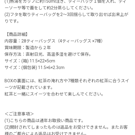
(1)熱湯をカップに約150ml注ぎ、ティーバッグ１個を入れ、ティ
ーソーサ等で蓋をして約2分蒸らしてください。
(2)フタを取りティーバッグを2〜3回揺らして取り出せば出来上が
りです。
【商品詳細】
内容量：28ティーバッグス（4ティーバッグス ×7種）
賞味期限：製造から２年
保存方法：直射日光、高温多湿を避けて保存。
サイズ：(箱) 11.5×22×5cm
サイズ：(個包装) 11.5×6×2.3cm
BOXの裏面には、紅茶の淹れ方や7種類それぞれの紅茶に合うスイ
ーツが記載されています。
紅茶と一緒にスイーツを合わせて楽しんでください。
＜ご注意事項＞
(1)こちらの商品は通年お取扱い商品です。
(2)開封されてしまったものは返品をお受けできません。またお客
様のご都合による返品はお受けできません。