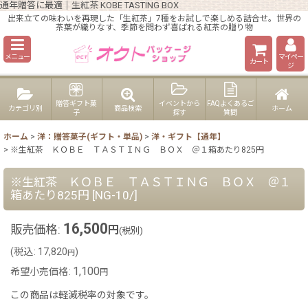
通年贈答に最適｜生紅茶 KOBE TASTING BOX
出来立ての味わいを再現した「生紅茶」7種をお試しで楽しめる詰合せ。世界の
茶葉が織りなす、季節を問わず喜ばれる紅茶の贈り物
メニュー
マイペー
カート
ジ
贈答ギフト菓
イベントから
FAQよくあるご
カテゴリ別
商品検索
ホーム
子
探す
質問
ホーム
>
洋：贈答菓子(ギフト・単品)
>
洋・ギフト【通年】
>
※生紅茶 ＫＯＢＥ ＴＡＳＴＩＮＧ ＢＯＸ ＠１箱あたり825円
※生紅茶 ＫＯＢＥ ＴＡＳＴＩＮＧ ＢＯＸ ＠１
箱あたり825円
[
NG-10/
]
16,500
販売価格
:
円
(税別)
(
税込
:
17,820
)
円
1,100
希望小売価格
:
円
この商品は軽減税率の対象です。