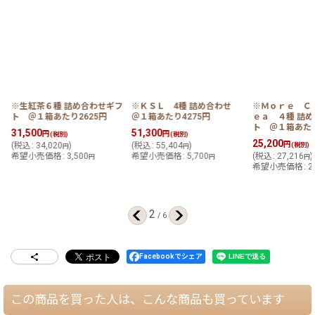
フ
※生紅茶６種 詰め合わせギフ
※ＫＳＬ 4種 詰め合わせ
※Ｍｏｒｅ Ｃ
ト ＠１箱あたり2625円
＠１箱あたり4275円
ｅａ ４種 詰
ト ＠１箱あたり
31,500
51,300
円
円
(税別)
(税別)
25,200
円
(
税込
:
34,020
)
(
税込
:
55,404
)
(税別)
円
円
希望小売価格
:
3,500
希望小売価格
:
5,700
(
税込
:
27,216
)
円
円
円
希望小売価格
:
2
2
/
6
Facebookでシェア
この商品を買った人は、こんな商品も買っています