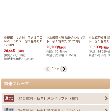
※樽正 ＪＡＭ ＴＡＳＴＩ
※生紅茶４種 詰め合わせギフ
※生紅茶６種 
ＮＧ ＢＯＸ ＠１箱あたり
ト ＠１箱あたり1763円
ト ＠１箱あたり
1763円
28,208
31,500
円
円
(税別)
(税別)
26,445
円
(税別)
(
税込
:
30,464
)
(
税込
:
34,020
)
円
円
(
税込
:
28,560
)
希望小売価格
:
2,350
希望小売価格
:
3
円
円
希望小売価格
:
2,350
円
1
/
11
関連グループ
【銘菓撰29・秋冬】洋菓子ギフト（贈答）
【銘菓撰29・秋冬】菓子単品・プチギフト