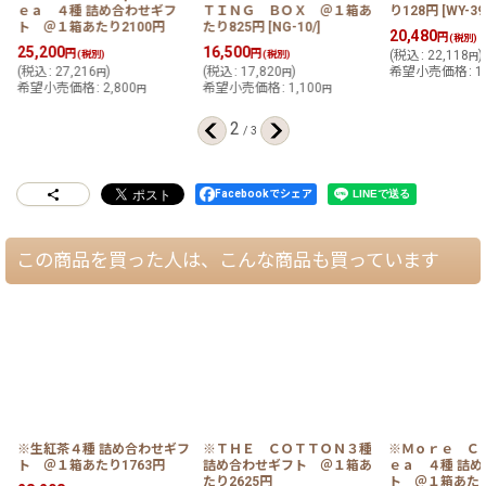
１
ｅａ ４種 詰め合わせギフ
ＴＩＮＧ ＢＯＸ ＠１箱あ
り128円
[
WY-39
ト ＠１箱あたり2100円
たり825円
[
NG-10/
]
20,480
円
(税別)
25,200
16,500
円
円
(税別)
(税別)
(
税込
:
22,118
)
円
(
税込
:
27,216
)
(
税込
:
17,820
)
希望小売価格
:
1
円
円
希望小売価格
:
2,800
希望小売価格
:
1,100
円
円
2
/
3
Facebookでシェア
この商品を買った人は、こんな商品も買っています
※生紅茶４種 詰め合わせギフ
※ＴＨＥ ＣＯＴＴＯＮ３種
※Ｍｏｒｅ Ｃ
ト ＠１箱あたり1763円
詰め合わせギフト ＠１箱あ
ｅａ ４種 詰
たり2625円
ト ＠１箱あたり