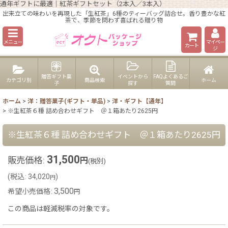
通年ギフトに最適｜紅茶ギフトセット（2本入／3本入）
出来立ての味わいを再現した「生紅茶」6種のティーバッグ詰合せ。香り豊かな紅
茶で、季節を問わず喜ばれる贈り物
メニュー
マイペー
カート
ジ
贈答ギフト菓
イベントから
FAQよくあるご
カテゴリ別
商品検索
ホーム
子
探す
質問
ホーム
>
洋：贈答菓子(ギフト・単品)
>
洋・ギフト【通年】
>
※生紅茶６種 詰め合わせギフト ＠１箱あたり2625円
※生紅茶６種 詰め合わせギフト ＠１箱あたり2625円
31,500
販売価格
:
円
(税別)
(
税込
:
34,020
)
円
3,500
希望小売価格
:
円
この商品は軽減税率の対象です。