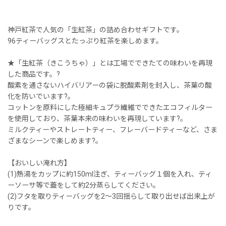
神戸紅茶で人気の「生紅茶」の詰め合わせギフトです。
96ティーバッグスとたっぷり紅茶を楽しめます。
★「生紅茶（きこうちゃ）」とは工場でできたての味わいを再現
した商品です。?
酸素を通さないハイバリアーの袋に脱酸素剤を封入し、茶葉の酸
化を防いでいます?。
コットンを原料にした極細キュプラ繊維でできたエコフィルター
を使用しており、茶葉本来の味わいを再現しています?。
ミルクティーやストレートティー、フレーバードティーなど、さま
ざまなシーンで楽しめます?。
【おいしい淹れ方】
(1)熱湯をカップに約150ml注ぎ、ティーバッグ１個を入れ、ティ
ーソーサ等で蓋をして約2分蒸らしてください。
(2)フタを取りティーバッグを2〜3回揺らして取り出せば出来上が
りです。