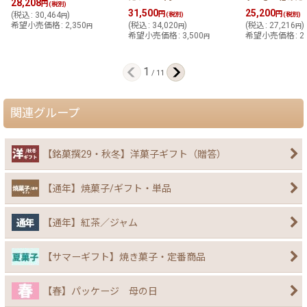
28,208
円
(税別)
31,500
25,200
円
円
(
税込
:
30,464
)
(税別)
(税別)
円
希望小売価格
:
2,350
(
税込
:
34,020
)
(
税込
:
27,216
)
円
円
円
希望小売価格
:
3,500
希望小売価格
:
2
円
1
/
11
関連グループ
【銘菓撰29・秋冬】洋菓子ギフト（贈答）
【通年】焼菓子/ギフト・単品
【通年】紅茶／ジャム
【サマーギフト】焼き菓子・定番商品
【春】パッケージ 母の日