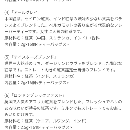
(4)「アールグレイ」
中国紅茶、セイロン紅茶、インド紅茶の渋味の少ない茶葉をバラ
ンスよくブレンドした、ベルガモットの香り広がる代表的なフレ
ーバーティーです。女性に人気の紅茶です。
原材料名：紅茶（中国、スリランカ、インド）/香料
内容量：2g×16個<ティーバッグス>
(5)「テイスターズブレンド」
世界三大銘茶のうち、ダージリンとウヴァをブレンドした贅沢な
紅茶です。ストレート向きの紅茶鑑定士自慢のブレンドです。
原材料名：紅茶（インド、スリランカ）
内容量：2g×16個<ティーバッグス>
(6)「ロンドンブレックファスト」
英国で人気のアフリカ紅茶をブレンドした、フレッシュでハリの
ある味わいが特長の紅茶です。ミルクでもストレートでもお楽し
みいただけます。
原材料名：紅茶（ケニア、ルワンダ、インド）
内容量：2.5g×16個<ティーバッグス>