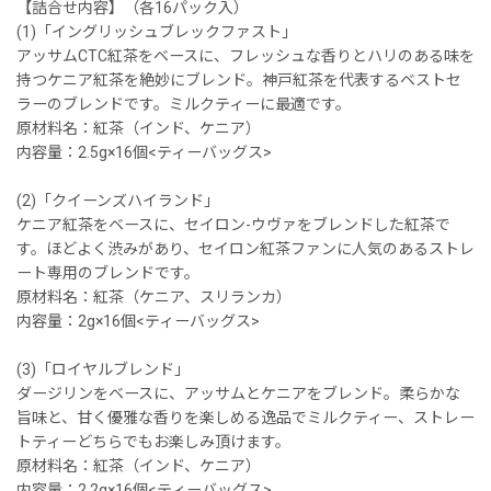
【詰合せ内容】（各16パック入）
(1)「イングリッシュブレックファスト」
アッサムCTC紅茶をベースに、フレッシュな香りとハリのある味を
持つケニア紅茶を絶妙にブレンド。神戸紅茶を代表するベストセ
ラーのブレンドです。ミルクティーに最適です。
原材料名：紅茶（インド、ケニア）
内容量：2.5g×16個<ティーバッグス>
(2)「クイーンズハイランド」
ケニア紅茶をベースに、セイロン-ウヴァをブレンドした紅茶で
す。ほどよく渋みがあり、セイロン紅茶ファンに人気のあるストレ
ート専用のブレンドです。
原材料名：紅茶（ケニア、スリランカ）
内容量：2g×16個<ティーバッグス>
(3)「ロイヤルブレンド」
ダージリンをベースに、アッサムとケニアをブレンド。柔らかな
旨味と、甘く優雅な香りを楽しめる逸品でミルクティー、ストレー
トティーどちらでもお楽しみ頂けます。
原材料名：紅茶（インド、ケニア）
内容量：2.2g×16個<ティーバッグス>