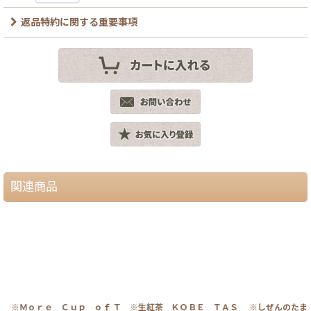
返品特約に関する重要事項
関連商品
レ
※Ｍｏｒｅ Ｃｕｐ ｏｆ Ｔ
※生紅茶 ＫＯＢＥ ＴＡＳ
※しぜんのたま