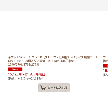
ギフトBOXペールグレーR（スリーブ・仕切付）≪4サイズ展開≫ 1
フー
ロット50〜100個入り／単価 218.50〜434円
[
20-
[
fur
絞り込む
2790/2791/2792/2793
]
10
15,125
～21,850
円
円
(税別)
(
税
(
税込
:
16,637
～24,035
)
円
円