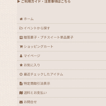
▶ ご利用ガイド・注意事項はこちら
【通年】焼菓子/ギフト・単品
ホーム
【秋】秋のおすすめパッケージ
イベントから探す
【ハロウィン】★全力応援★グッズ★
贈答菓子・プチスイート単品菓子
【アウトレット】ハロウィン
ショッピングカート
【２０２６年】クリスマスデコ箱・ノエル箱・ト
マイページ
お気に入り
【クリスマス】ミニデコ箱トレー付き＜3号 4号 
最近チェックしたアイテム
【クリスマス】ノエル箱
特定商取引法表示
【クリスマス】シュトーレン（箱・袋）
送料とお支払い
お問合せ
【クリスマス】★全力応援！X’masグッズ