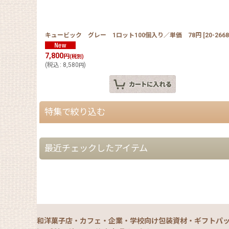
キュービック グレー 1ロット100個入り／単価 78円
[
20-2668
7,800
円
(税別)
(
税込
:
8,580
)
円
特集で絞り込む
【夏】さわやかパッケージ
最近チェックしたアイテム
【銘菓撰29・秋冬】洋菓子ギフト（贈答）
【銘菓撰29・秋冬】和菓子ギフト（贈答）
【銘菓撰29・秋冬】菓子単品・プチギフト
和洋菓子店・カフェ・企業・学校向け包装資材・ギフトパ