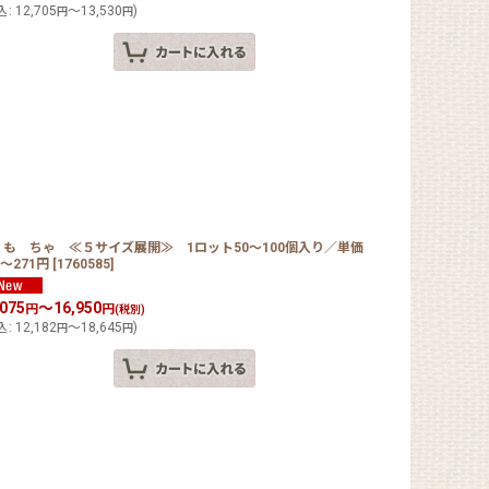
込
:
12,705
～13,530
)
円
円
くも ちゃ ≪５サイズ展開≫ 1ロット50〜100個入り／単価
5〜271円
[
1760585
]
,075
～16,950
円
円
(税別)
込
:
12,182
～18,645
)
円
円