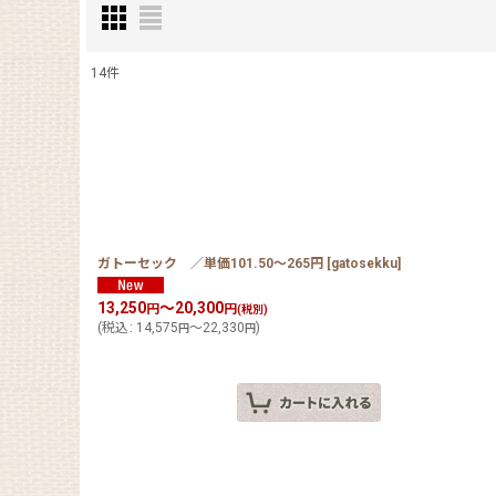
14
件
表示数
:
在庫あり
並び順
:
ガトーセック ／単価101.50〜265円
[
gatosekku
]
13,250
～20,300
円
円
(税別)
(
税込
:
14,575
～22,330
)
円
円