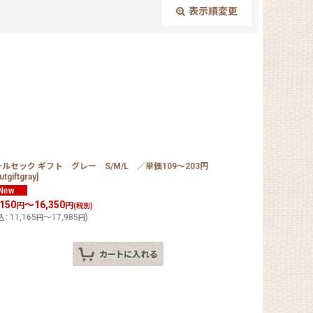
表示順変更
閉じる
ルセック ギフト グレー S/M/L ／単価109〜203円
utgiftgray
]
,150
～16,350
円
円
(税別)
込
:
11,165
～17,985
)
円
円