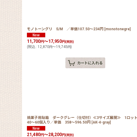
モノトーングリ S/M ／単価107.50〜234円
[
monotonegre
]
11,700
～17,950
円
円
(税別)
(
税込
:
12,870
～19,745
)
円
円
焼菓子用貼箱 ダークグレー（仕切付）≪3サイズ展開≫ 1ロッ
40〜60個入り／単価 358〜596.50円
[
AK-4-gray
]
21,480
～28,200
円
円
(税別)