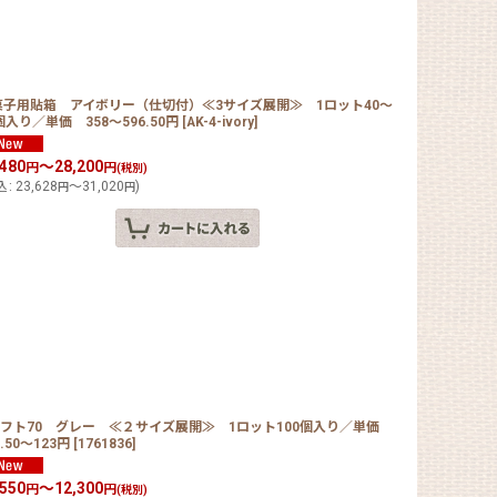
菓子用貼箱 アイボリー（仕切付）≪3サイズ展開≫ 1ロット40〜
個入り／単価 358〜596.50円
[
AK-4-ivory
]
,480
～28,200
円
円
(税別)
込
:
23,628
～31,020
)
円
円
ギフト70 グレー ≪２サイズ展開≫ 1ロット100個入り／単価
5.50〜123円
[
1761836
]
,550
～12,300
円
円
(税別)