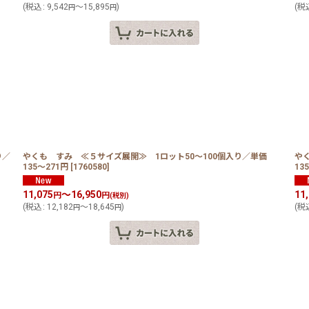
(
税込
:
9,542
～15,895
)
(
税
円
円
り／
やくも すみ ≪５サイズ展開≫ 1ロット50〜100個入り／単価
や
135〜271円
[
1760580
]
13
11,075
～16,950
11
円
円
(税別)
(
税込
:
12,182
～18,645
)
(
税
円
円