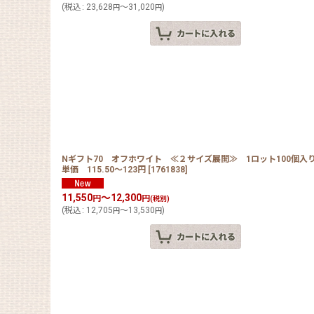
(
税込
:
23,628
～31,020
)
円
円
Nギフト70 オフホワイト ≪２サイズ展開≫ 1ロット100個入
単価 115.50〜123円
[
1761838
]
11,550
～12,300
円
円
(税別)
(
税込
:
12,705
～13,530
)
円
円