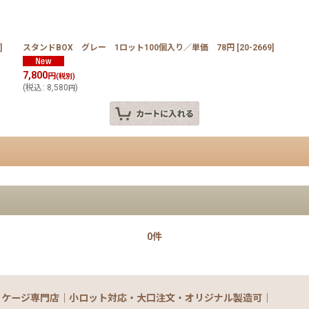
]
スタンドBOX グレー 1ロット100個入り／単価 78円
[
20-2669
]
7,800
円
(税別)
(
税込
:
8,580
)
円
0件
ッケージ専門店｜小ロット対応・大口注文・オリジナル製造可｜