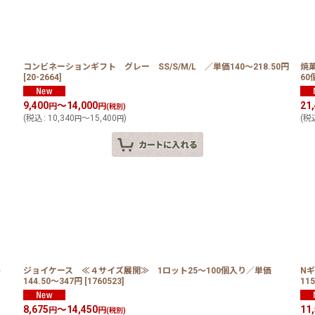
コンビネーションギフト グレー SS/S/M/L ／単価140〜218.50円
焼
[
20-2664
]
60
9,400
～14,000
21
円
円
(税別)
(
税込
:
10,340
～15,400
)
(
税
円
円
ト
ジョイケース ≪４サイズ展開≫ 1ロット25〜100個入り／単価
N
144.50〜347円
[
1760523
]
11
8,675
～14,450
11
円
円
(税別)