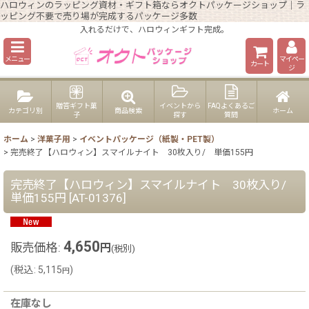
ハロウィンのラッピング資材・ギフト箱ならオクトパッケージショップ｜ラ
ッピング不要で売り場が完成するパッケージ多数
入れるだけで、ハロウィンギフト完成。
メニュー
マイペー
カート
ジ
贈答ギフト菓
イベントから
FAQよくあるご
カテゴリ別
商品検索
ホーム
子
探す
質問
ホーム
>
洋菓子用
>
イベントパッケージ（紙製・PET製）
>
完売終了【ハロウィン】スマイルナイト 30枚入り/ 単価155円
完売終了【ハロウィン】スマイルナイト 30枚入り/
単価155円
[
AT-01376
]
4,650
販売価格
:
円
(税別)
(
税込
:
5,115
)
円
在庫なし