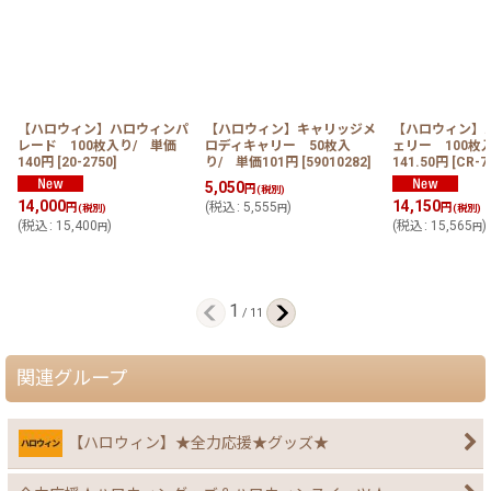
【ハロウィン】ハロウィンパ
【ハロウィン】キャリッジメ
【ハロウィン】
レード 100枚入り/ 単価
ロディキャリー 50枚入
ェリー 100枚
140円
[
20-2750
]
り/ 単価101円
[
59010282
]
141.50円
[
CR-7
5,050
円
(税別)
14,000
14,150
(
税込
:
5,555
)
円
円
(税別)
円
(税別)
(
税込
:
15,400
)
(
税込
:
15,565
)
円
円
1
/
11
関連グループ
【ハロウィン】★全力応援★グッズ★