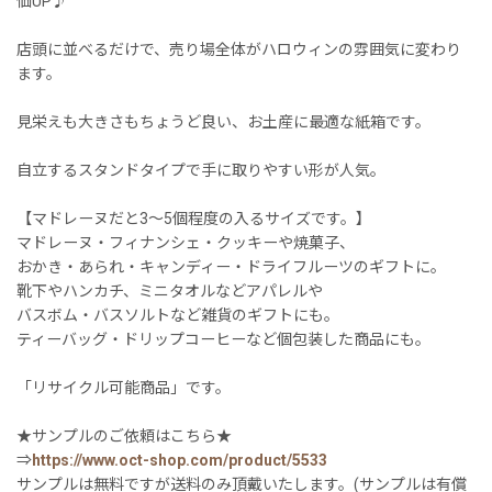
価UP♪
店頭に並べるだけで、売り場全体がハロウィンの雰囲気に変わり
ます。
見栄えも大きさもちょうど良い、お土産に最適な紙箱です。
自立するスタンドタイプで手に取りやすい形が人気。
【マドレーヌだと3〜5個程度の入るサイズです。】
マドレーヌ・フィナンシェ・クッキーや焼菓子、
おかき・あられ・キャンディー・ドライフルーツのギフトに。
靴下やハンカチ、ミニタオルなどアパレルや
バスボム・バスソルトなど雑貨のギフトにも。
ティーバッグ・ドリップコーヒーなど個包装した商品にも。
「リサイクル可能商品」です。
★サンプルのご依頼はこちら★
⇒
https://www.oct-shop.com/product/5533
サンプルは無料ですが送料のみ頂戴いたします。(サンプルは有償