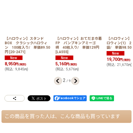
ハ
【ハロウィン】スタンド
【ハロウィン】おてだま巾着
【ハロウィン】
BOX クラシックハロウィ
FP パンプキンアミーゴ
ロウィン(1) 2
ン 100枚入り/ 単価89.50
柄 40枚入り/ 単価129円
袋/ 単価98.50
円
[
20-2471
]
[
LA555
]
19,700
円
(税別)
8,950
5,160
円
円
(税別)
(税別)
(
税込
:
21,670
)
円
(
税込
:
9,845
)
(
税込
:
5,676
)
円
円
2
/
9
Facebookでシェア
この商品を買った人は、こんな商品も買っています