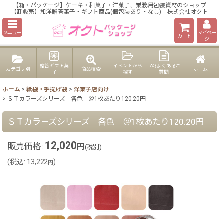
【箱・パッケージ】ケーキ・和菓子・洋菓子、業務用包装資材のショップ
【卸販売】和洋贈答菓子・ギフト商品(個包装あり・なし)｜株式会社オクト
メニュー
マイペー
カート
ジ
贈答ギフト菓
イベントから
FAQよくあるご
カテゴリ別
商品検索
ホーム
子
探す
質問
ホーム
>
紙袋・手提げ袋
>
洋菓子店向け
>
ＳＴカラーズシリーズ 各色 ＠1枚あたり120.20円
ＳＴカラーズシリーズ 各色 ＠1枚あたり120.20円
12,020
販売価格
:
円
(税別)
(
税込
:
13,222
)
円