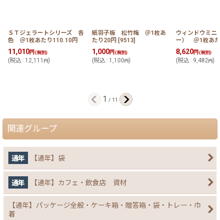
ＳＴジェラートシリーズ 各
紙羽子板 松竹梅 ＠1枚あ
ウィンドウミニ
色 ＠1枚あたり110.10円
たり20円
[
9513
]
ー） ＠1枚あたり
11,010
1,000
8,620
円
円
円
(税別)
(税別)
(税別)
(
税込
:
12,111
)
(
税込
:
1,100
)
(
税込
:
9,482
)
円
円
円
1
/
11
関連グループ
【通年】袋
【通年】カフェ・飲食店 資材
【通年】パッケージ全般・ケーキ箱・贈答箱・袋・トレー・巾
着