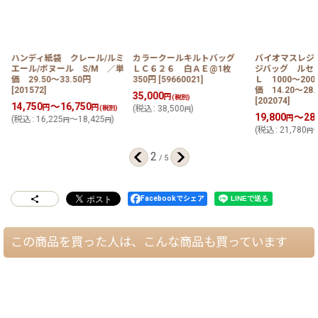
ハンディ紙袋 クレール/ルミ
カラークールキルトバッグ
バイオマスレジバ
大
エール/ボヌール S/M ／単
ＬＣ６２６ 白ＡＥ@1枚
ジバッグ ルセッ
価 29.50〜33.50円
350円
[
59660021
]
Ｌ 1000〜20
[
201572
]
価 14.20〜28.
35,000
円
(税別)
[
202074
]
14,750
～16,750
円
円
(税別)
(
税込
:
38,500
)
円
19,800
～28,
円
(
税込
:
16,225
～18,425
)
円
円
(
税込
:
21,780
～
円
2
/
5
Facebookでシェア
この商品を買った人は、こんな商品も買っています