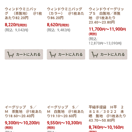
ウィンドウミニバッ
ウィンドウミニバッグ
ウィンドウイーグリッ
グ （茶無地） ＠1枚
（カラー） ＠1枚あた
プＳ 白無地／茶無
あたり82.20円
り86.20円
地 ＠1枚あたり
23.40〜23.80円
8,220
8,620
円
円
(税別)
(税別)
11,700
～11,900
円
円
(
税込
:
9,042
)
(
税込
:
9,482
)
円
円
(税別)
(
税込
:
12,870
～13,090
)
円
円
イーグリップ Ｓ／
イーグリップ Ｓ／
平紐手提袋 Ｈ平 ２
Ｍ 茶無地 ＠1枚あた
Ｍ 白無地 ＠1枚あた
８１８／３０２２ 未
り18.60〜20.40円
り19.10〜20.60円
晒 無地 ＠1枚あたり
43.70〜50.80円
9,300
～10,200
9,550
～10,300
円
円
円
円
8,740
～10,160
円
円
(税別)
(税別)