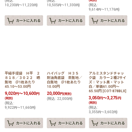
(
税込
:
(
税込
:
(税別)
10,230
～11,220
)
10,505
～11,330
)
(
税込
:
円
円
円
円
9,614
～11,176
)
円
円
平紐手提袋 Ｈ平 ２
ハイバッグ Ｈ３Ｓ
アルミスタンドチャッ
８１８／３０２２ 晒
耐油角底袋 茶無地／
ク袋 カラー２種2サイ
無地 ＠1枚あたり
白無地 ＠1枚あたり
ズ：マット黒・マット
45.10〜53.00円
10.00円
白／単価61.00円〜
65.50円
[
COT-878BLX
]
9,020
～10,600
20,000
円
円
円
(税別)
3,050
～3,275
円
円
(税別)
(
税込
:
22,000
)
円
(
税込
:
(税別)
9,922
～11,660
)
(
税込
:
円
円
3,355
～3,602
)
円
円