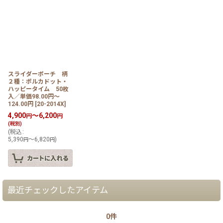
スライダーポーチ 柄
２種：ポルカドット・
ハッピータイム 50枚
入／単価98.00円〜
124.00円
[
20-2014X
]
4,900
～6,200
円
円
(税別)
(
税込
:
5,390
～6,820
)
円
円
最近チェックしたアイテム
0件