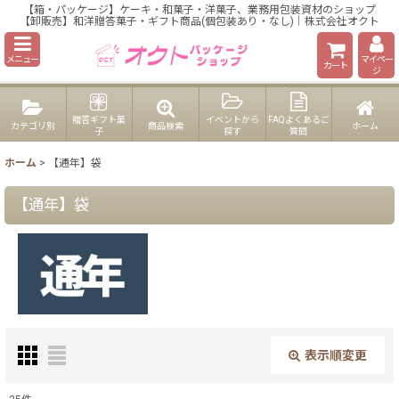
【箱・パッケージ】ケーキ・和菓子・洋菓子、業務用包装資材のショップ
【卸販売】和洋贈答菓子・ギフト商品(個包装あり・なし)｜株式会社オクト
メニュー
マイペー
カート
ジ
贈答ギフト菓
イベントから
FAQよくあるご
カテゴリ別
商品検索
ホーム
子
探す
質問
ホーム
>
【通年】袋
【通年】袋
表示順変更
閉じる