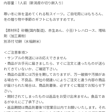
内容量：1人前（新潟産の切り餅入り）
寒い冬に体を温めてくれる和スイーツ。ご自宅用にはもちろん、
冬の贈り物や季節のギフトにもおすすめです。
【原材料】砂糖(国内製造)、赤生あん、小豆/トレハロース、増粘
剤（加工澱粉）
別添付 切餅（水稲餅米）
＜ご注意事項＞
・サンプルの発送にはお応えできません
・商品がお手元に届きましたら、すぐに注文と違ったものが送ら
れてきていないか、ご確認下さい。
・商品の品質には万全を期しておりますが、万一破損や汚損があ
る場合や、不良品、弊社の間違いによりご注文と違う内容の商品
が届けられた場合は、商品到着後、必ずすぐに電話でお知らせ下
さい。
・開封されてしまったものは返品をお受け出来ません。食品であ
るがゆえにご了承下さい。
・返品期間は商品到着後10営業日以内でお願いいたします。それ