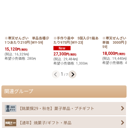
※寒天ぜんざい 単品各種＠
※手作り最中 5個入＠1箱あ
※寒天ぜんざい
1つあたり210円
[
WY-59
]
たり975円
[
WY-23
]
単価 3000円
[
59
]
15,120
円
(税別)
18,000
27,300
円
(
税込
:
16,329
)
(税別)
円
円
(税別)
希望小売価格
:
280
(
税込
:
19,440
)
円
(
税込
:
29,484
)
円
円
希望小売価格
:
4
希望小売価格
:
1,300
円
1
/
7
関連グループ
【銘菓撰29・秋冬】菓子単品・プチギフト
【通年】焼菓子/ギフト・単品