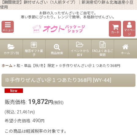
【期間限定】餅付ぜんざい（1人前タイプ）｜新潟産切り餅＆北海道産小豆
使用
お餅の入ったぜんざいをご自宅で。
寒い季節にぴったり。レンジで簡単、本格餅付ぜんざい。
メニュー
マイペー
カート
ジ
贈答ギフト菓
イベントから
FAQよくあるご
カテゴリ別
商品検索
ホーム
子
探す
質問
ホーム
>
和・単品【秋/冬】限定
>
※手作りぜんざい＠１つあたり368円
※手作りぜんざい＠１つあたり368円
[
WY-44
]
19,872
販売価格
:
円
(税別)
(
税込
:
21,461
)
円
490
希望小売価格
:
円
この商品は軽減税率の対象です。