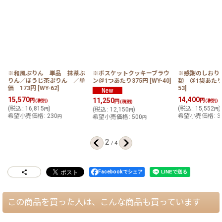
＠
※和風ぷりん 単品 抹茶ぷ
※ボスケットクッキーブラウ
※感謝のしおり
りん／ほうじ茶ぷりん ／単
ン＠1つあたり375円
[
WY-40
]
類 ＠1袋あたり
価 173円
[
WY-62
]
53
]
15,570
14,400
11,250
円
円
(税別)
(税別)
円
(税別)
(
税込
:
16,815
)
(
税込
:
15,552
)
円
(
税込
:
12,150
)
円
円
希望小売価格
:
230
希望小売価格
:
3
円
希望小売価格
:
500
円
2
/
4
Facebookでシェア
この商品を買った人は、こんな商品も買っています