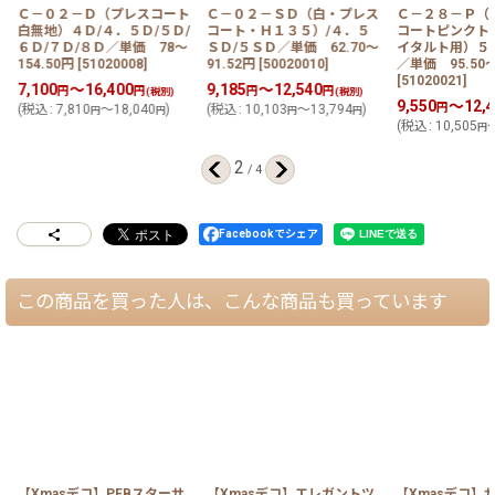
ト
Ｃ－０２－Ｄ（プレスコート
Ｃ－０２－ＳＤ（白・プレス
Ｃ－２８－Ｐ（
/
白無地）４Ｄ/４．５Ｄ/５Ｄ/
コート・Ｈ１３５）/４．５
コートピンクト
６Ｄ/７Ｄ/８Ｄ／単価 78〜
ＳＤ/５ＳＤ／単価 62.70〜
イタルト用）５Ｐ
154.50円
[
51020008
]
91.52円
[
50020010
]
／単価 95.50〜
[
51020021
]
7,100
～16,400
9,185
～12,540
円
円
円
円
(税別)
(税別)
9,550
～12,4
円
(
税込
:
7,810
～18,040
)
(
税込
:
10,103
～13,794
)
円
円
円
円
(
税込
:
10,505
～
円
2
/
4
Facebookでシェア
この商品を買った人は、こんな商品も買っています
【Xmasデコ】PFBスターサ
【Xmasデコ】エレガントツ
【Xmasデコ】