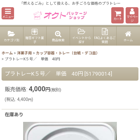
「燃えるごみ」として扱える、お手ごろな価格のプラトレー
メニュー
マイペー
カート
ジ
贈答ギフト菓
イベントから
FAQよくあるご
カテゴリ別
商品検索
ホーム
子
探す
質問
ホーム
>
洋菓子用
>
カップ容器・トレー（台紙・デコ皿）
>
プラトレーK５号／ 単価 40円
プラトレーK５号／ 単価 40円
[
51790014
]
4,000
販売価格
:
円
(税別)
(
税込
:
4,400
)
円
在庫あり