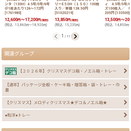
ンタ（130H）4.5号/5号/6号
リーE５DH（１５０）100枚
ィ 4.5号/5号
＠1枚あたり126〜172円
入り／単価 138.50円
ズ100枚入／ 単
[
1761980
]
[
51020219
]
205円
[
133500
]
12,600
～17,200
13,850
13,500
～20,
円
円
円
円
(税別)
(税別)
(
税込
:
13,860
～18,920
)
(
税込
:
15,235
)
(
税込
:
14,850
～
円
円
円
円
1
/
11
関連グループ
【２０２６年】クリスマスデコ箱・ノエル箱・トレー
【通年】パッケージ全般・ケーキ箱・贈答箱・袋・トレー・巾
着
【クリスマス】メロディクリスマス★デコ＆ノエル箱★
●和洋●トレー