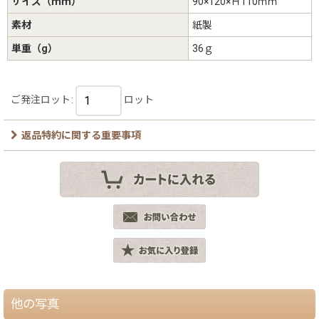
サイズ（ｍｍ）
90×120×Ｈ110ｍｍ
素材
紙製
単重（g）
36ｇ
ご発注ロット
:
ロット
返品特約に関する重要事項
他の写真