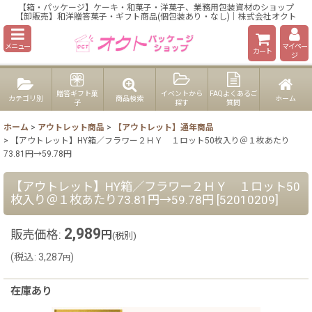
【箱・パッケージ】ケーキ・和菓子・洋菓子、業務用包装資材のショップ
【卸販売】和洋贈答菓子・ギフト商品(個包装あり・なし)｜株式会社オクト
メニュー
マイペー
カート
ジ
贈答ギフト菓
イベントから
FAQよくあるご
カテゴリ別
商品検索
ホーム
子
探す
質問
ホーム
>
アウトレット商品
>
【アウトレット】通年商品
>
【アウトレット】HY箱／フラワー２ＨＹ １ロット50枚入り＠１枚あたり
73.81円→59.78円
【アウトレット】HY箱／フラワー２ＨＹ １ロット50
枚入り＠１枚あたり73.81円→59.78円
[
52010209
]
2,989
販売価格
:
円
(税別)
(
税込
:
3,287
)
円
在庫あり