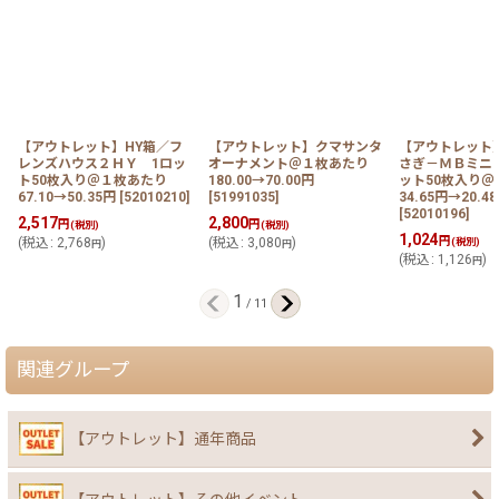
【アウトレット】HY箱／フ
【アウトレット】クマサンタ
【アウトレット
レンズハウス２ＨＹ 1ロッ
オーナメント＠１枚あたり
さぎ－ＭＢミニ
ト50枚入り＠１枚あたり
180.00→70.00円
ット50枚入り
67.10→50.35円
[
52010210
]
[
51991035
]
34.65円→20.4
[
52010196
]
2,517
2,800
円
円
(税別)
(税別)
1,024
円
(
税込
:
2,768
)
(
税込
:
3,080
)
(税別)
円
円
(
税込
:
1,126
)
円
1
/
11
関連グループ
【アウトレット】通年商品