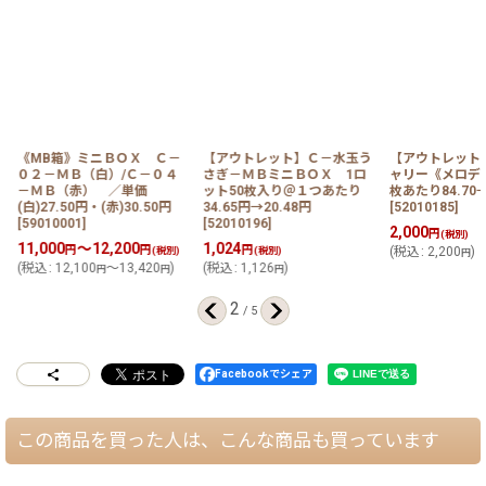
ル
《MB箱》ミニＢＯＸ Ｃ－
【アウトレット】Ｃ－水玉う
【アウトレット
０２－ＭＢ（白）/Ｃ－０４
さぎ－ＭＢミニＢＯＸ 1ロ
ャリー《メロデ
－ＭＢ（赤） ／単価
ット50枚入り＠１つあたり
枚あたり84.70→
(白)27.50円・(赤)30.50円
34.65円→20.48円
[
52010185
]
[
59010001
]
[
52010196
]
2,000
円
(税別)
11,000
～12,200
1,024
円
円
円
(税別)
(税別)
(
税込
:
2,200
)
円
(
税込
:
12,100
～13,420
)
(
税込
:
1,126
)
円
円
円
2
/
5
Facebookでシェア
この商品を買った人は、こんな商品も買っています