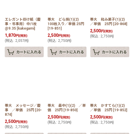
エレガント掛け紙（慶
帯大 どら焼(1)(2)
帯大 和み菓子(1)(2)
事・弔事用）中/1枚
100枚入り／単価 25円
／単価 25円
[
20-868
]
@9.35
[
kakegami
]
[
19-851
]
2,500
円
(税別)
1,870
2,500
円
円
(税別)
(税別)
(
税込
:
2,750
)
円
(
税込
:
2,057
)
(
税込
:
2,750
)
円
円
帯大 メッセージ／慶
帯大 最中(1)(2) ／単
帯大 かすてら(1)(2)
事 ／単価 25円
[
20-
価 25円
[
19-850
]
／単価 25円
[
19-852
]
874
]
2,500
2,500
円
円
(税別)
(税別)
2,500
円
(税別)
(
税込
:
2,750
)
(
税込
:
2,750
)
円
円
(
税込
:
2,750
)
円