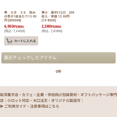
帯 ＧＢ‐３８ 和み
帯小 最中(1)(2) 200
の季＠1枚あたり13.90
枚入／単価 12.90円
円
[
890048
]
[
19-800X
]
6,950
2,580
円
円
(税別)
(税別)
(
税込
:
7,645
)
(
税込
:
2,838
)
円
円
最近チェックしたアイテム
0件
和洋菓子店・カフェ・企業・学校向け包装資材・ギフトパッケージ専門
店｜小ロット対応・大口注文・オリジナル製造可｜
▶ ご利用ガイド・注意事項はこちら