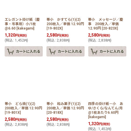
並び順
:
エレガント掛け紙（慶
帯小 かすてら(1)(2)
帯小 メッセージ／慶
事・弔事用）小/1枚
200枚入／単価 12.90円
事 200枚入／単価
絞り込む
@6.60
[
kakegami
]
[
19-802X
]
12.90円
[
20-823X
]
1,320
2,580
2,580
円
円
円
(税別)
(税別)
(税別)
(
税込
:
1,452
)
(
税込
:
2,838
)
(
税込
:
2,838
)
円
円
円
帯小 どら焼(1)(2)
帯小 和み菓子(1)(2)
四季の掛け紙－小 あ
200枚入／単価 12.90円
200枚入／単価 12.90円
ゆ/さくら/なんてん/月
[
19-801X
]
[
20-818X
]
@1枚あたり6.60円
[
kakegami
]
2,580
2,580
円
円
(税別)
(税別)
1,320
円
(
税込
:
2,838
)
(
税込
:
2,838
)
(税別)
円
円
(
税込
:
1,452
)
円