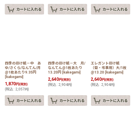
四季の掛け紙－中 あ
四季の掛け紙－大 月/
エレガント掛け紙
ゆ/さくら/なんてん/月
なんてん@1枚あたり
（菊・弔事用）大/1枚
@1枚あたり9.35円
13.20円
[
kakegami
]
@13.20
[
kakegami
]
[
kakegami
]
2,640
2,640
円
円
(税別)
(税別)
1,870
円
(税別)
(
税込
:
2,904
)
(
税込
:
2,904
)
円
円
(
税込
:
2,057
)
円