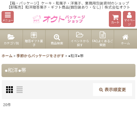
【箱・パッケージ】ケーキ・和菓子・洋菓子、業務用包装資材のショップ
【卸販売】和洋贈答菓子・ギフト商品(個包装あり・なし)｜株式会社オクト
メニュー
マイペー
カート
ジ
贈答ギフト菓
イベントから
FAQよくあるご
カテゴリ別
商品検索
ホーム
子
探す
質問
ホーム
>
季節からパッケージをさがす
>
●和洋●帯
●和洋●帯
表示順変更
閉じる
20
件
表示数
:
在庫あり