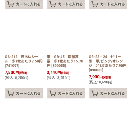
GA-213 若あゆシー
帯 GB-45 慶禧萬
GB-23・24 ゼリー
ル ＠1枚あたり7.50円
福 ＠1枚あたり15.70
帯 草/ピンク/オレン
[
741097
]
円
[
890055
]
ジ ＠1枚あたり7.90円
[
890033
]
7,500
3,140
円
円
(税別)
(税別)
7,900
円
(
税込
:
8,250
)
(
税込
:
3,454
)
(税別)
円
円
(
税込
:
8,690
)
円