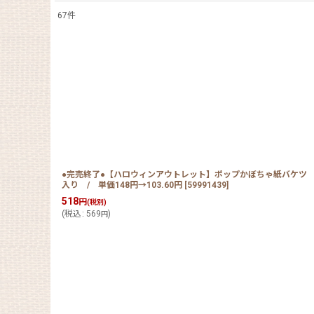
67
件
表示数
:
在庫あり
並び順
:
●完売終了●【ハロウィンアウトレット】ポップかぼちゃ紙バケツ 
入り / 単価148円→103.60円
[
59991439
]
518
円
(税別)
(
税込
:
569
)
円