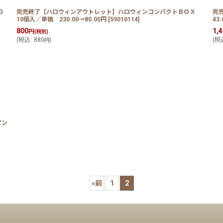
》
完売終了【ハロウィンアウトレット】ハロウィンコンパクトＢＯＸ
完
10個入／単価 230.00→80.00円
[
59010114
]
43
800
1,
円
(税別)
(
税込
:
880
)
(
税
円
ピン
«
前
1
2