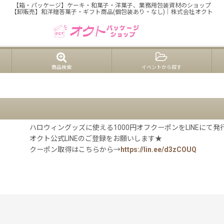
【箱・パッケージ】ケーキ・和菓子・洋菓子、業務用包装資材のショップ
【卸販売】和洋贈答菓子・ギフト商品(個包装あり・なし)｜株式会社オクト
商品検索
イベントから探す
ハロウィングッズに使える1000円オフクーポンをLINEにて発
オクト公式LINEのご登録をお願いします★
クーポン取得はこちらから→
https://lin.ee/d3zCOUQ