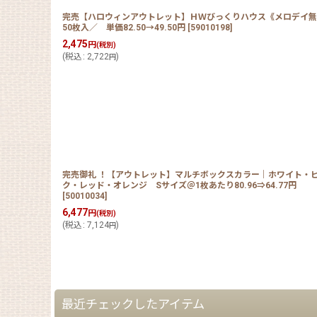
完売【ハロウィンアウトレット】ＨＷびっくりハウス《メロデイ無
50枚入／ 単価82.50→49.50円
[
59010198
]
2,475
円
(税別)
(
税込
:
2,722
)
円
完売御礼 ！【アウトレット】マルチボックスカラー｜ホワイト・
ク・レッド・オレンジ Sサイズ＠1枚あたり80.96⇒64.77円
[
50010034
]
6,477
円
(税別)
(
税込
:
7,124
)
円
最近チェックしたアイテム