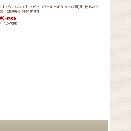
売【アウトレット】ハピハロクッキーポケット(2種)＠1枚あたり
.00→28.00円
[
59010187
]
400
円
(税別)
込
:
1,540
)
円