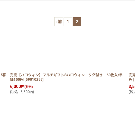
«
前
1
2
絞り込む
5個
完売【ハロウィン】マルチギフトSハロウィン タグ付き 60枚入/単
完
価100円
[
59010257
]
円
[
6,000
3,
円
(税別)
(
税込
:
6,600
)
(
税
円