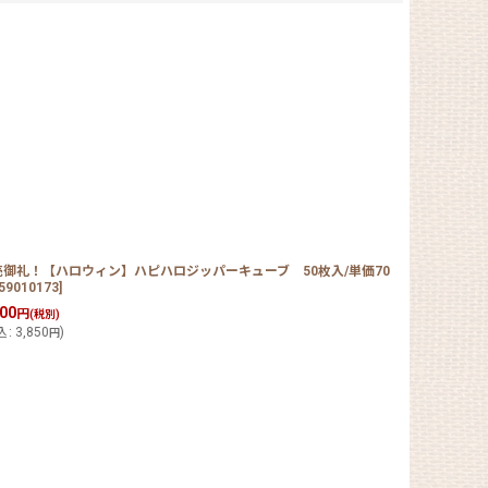
売御礼！【ハロウィン】ハピハロジッパーキューブ 50枚入/単価70
59010173
]
500
円
(税別)
込
:
3,850
)
円