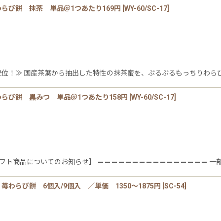
らび餅 抹茶 単品＠1つあたり169円
[
WY-60/SC-17
]
位！≫ 国産茶葉から抽出した特性の抹茶蜜を、ぷるぷるもっちりわらび
らび餅 黒みつ 単品＠1つあたり158円
[
WY-60/SC-17
]
フト商品についてのお知らせ】 ＝＝＝＝＝＝＝＝＝＝＝＝＝＝＝＝ 一部
わらび餅 6個入/9個入 ／単価 1350〜1875円
[
SC-54
]