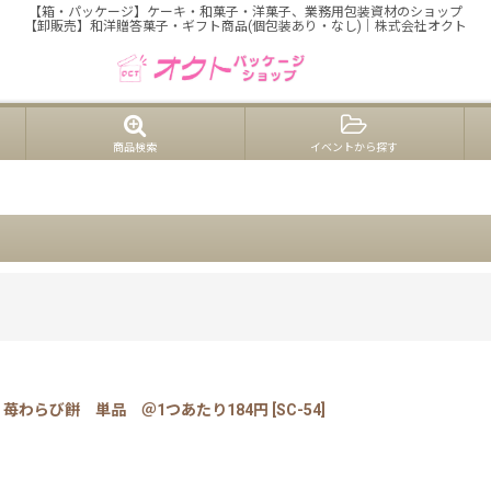
【箱・パッケージ】ケーキ・和菓子・洋菓子、業務用包装資材のショップ
【卸販売】和洋贈答菓子・ギフト商品(個包装あり・なし)｜株式会社オクト
商品検索
イベントから探す
苺わらび餅 単品 ＠1つあたり184円
[
SC-54
]