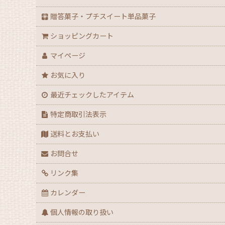
サンプル
【ハロウィン】★全力応援★グッズ★
贈答菓子・プチスイート単品菓子
【季節・イベント】から探す
ショッピングカート
【アウトレット】ハロウィン
アウトレット商品
マイページ
【２０２６年】クリスマスデコ箱・ノエル箱・ト
カフェ・飲食店 資材
お気に入り
【クリスマス】ミニデコ箱トレー付き＜3号 4号 
最近チェックしたアイテム
専用
【クリスマス】ノエル箱
特定商取引法表示
送料とお支払い
【クリスマス】シュトーレン（箱・袋）
お問合せ
【クリスマス】★全力応援！X’masグッズ
リンク集
【アウトレット】クリスマス
カレンダー
個人情報の取り扱い
【通年】迎春・お祝い・だるま・花柄