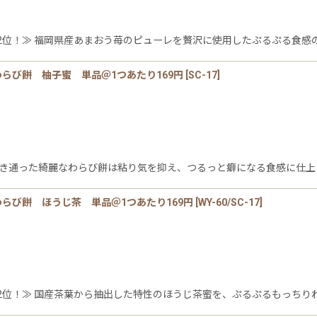
位！≫ 福岡県産あまおう苺のピューレを贅沢に使用したぷるぷる食感の
絞り込む
らび餅 柚子蜜 単品＠1つあたり169円
[
SC-17
]
透き通った綺麗なわらび餅は粘り気を抑え、つるっと癖になる食感に仕上
らび餅 ほうじ茶 単品＠1つあたり169円
[
WY-60/SC-17
]
位！≫ 国産茶葉から抽出した特性のほうじ茶蜜を、ぷるぷるもっちりわ