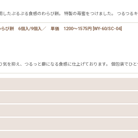
用したぷるぷる食感のわらび餅。 特製の苺蜜をつけました。 つるつる
び餅 6個入/9個入／ 単価 1200〜1575円
[
WY-60/SC-04
]
り気を抑え、つるっと癖になる食感に仕上げております。 個包装でひと