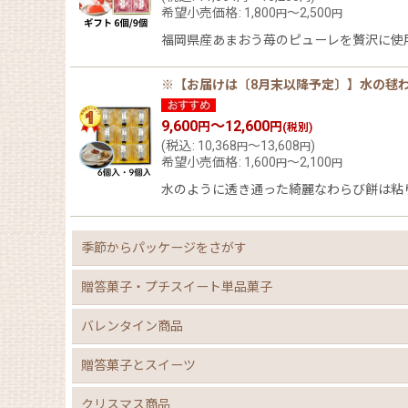
希望小売価格
:
1,800
～2,500
円
円
福岡県産あまおう苺のピューレを贅沢に使
※【お届けは〔8月末以降予定〕】水の毬わら
9,600
～12,600
円
円
(税別)
(
税込
:
10,368
～13,608
)
円
円
希望小売価格
:
1,600
～2,100
円
円
水のように透き通った綺麗なわらび餅は粘
季節からパッケージをさがす
贈答菓子・プチスイート単品菓子
バレンタイン商品
贈答菓子とスイーツ
クリスマス商品