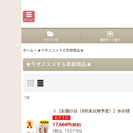
メニュー
カテゴリ別
贈答ギフト菓子
ホーム
>
★今オススメする季節商品★
★今オススメする季節商品★
7
件
表示数
:
※【お届けは〔8月末以降予定〕】水の毬 
在庫あり
17,664
円
(税別)
(
税込
:
19,077
)
円