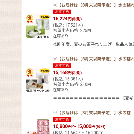
※【お届けは〔8月末以降予定〕】水の毬わ
16,224
円
(税別)
(
税込
:
17,521
)
円
希望小売価格
:
225
円
在庫あり
≪昨年度、夏のお菓子売り上げ 単品人気2
※【お届けは〔8月末以降予定〕】水の毬わ
15,168
円
(税別)
(
税込
:
16,381
)
円
希望小売価格
:
210
円
在庫あり
＝＝＝＝＝＝＝＝＝＝＝＝＝＝＝＝ 【夏ギ
※【お届けは〔8月末以降予定〕】水の毬 苺
10,800
～15,000
円
円
(税別)
(
税込
:
11,664
～16,200
)
円
円