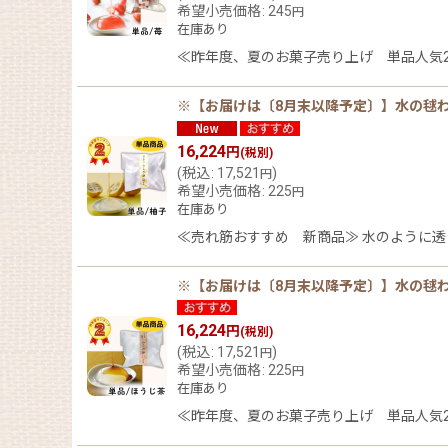
希望小売価格
:
245
円
並び順
:
在庫あり
≪昨年度、夏のお菓子売り上げ 単品人気2
※【お届けは〔8月末以降予定〕】水の毬わ
16,224
円
(税別)
(
税込
:
17,521
)
円
希望小売価格
:
225
円
在庫あり
≪売れ筋おすすめ 新商品≫ 水のように
※【お届けは〔8月末以降予定〕】水の毬わ
16,224
円
(税別)
(
税込
:
17,521
)
円
希望小売価格
:
225
円
在庫あり
≪昨年度、夏のお菓子売り上げ 単品人気2