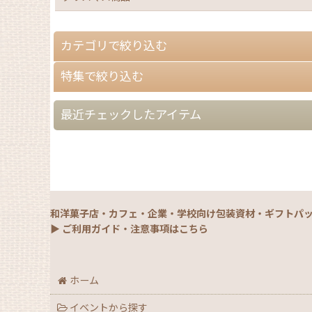
カテゴリで絞り込む
特集で絞り込む
洋菓子用
最近チェックしたアイテム
和菓子用
【夏】さわやかパッケージ
洋：贈答菓子(ギフト・単品)
【銘菓撰29・秋冬】洋菓子ギフト（贈答）
和：贈答菓子(ギフト・単品)
【銘菓撰29・秋冬】和菓子ギフト（贈答）
ボリュームディスカウント
和洋菓子店・カフェ・企業・学校向け包装資材・ギフトパ
【銘菓撰29・秋冬】菓子単品・プチギフト
▶ ご利用ガイド・注意事項はこちら
個装・小袋
【通年】焼菓子/ギフト・単品
紙袋・手提げ袋
ホーム
【秋】秋のおすすめパッケージ
お菓子缶・ギフト缶
イベントから探す