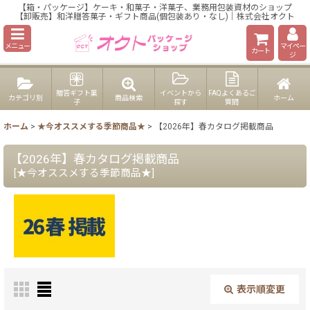
【箱・パッケージ】ケーキ・和菓子・洋菓子、業務用包装資材のショップ
【卸販売】和洋贈答菓子・ギフト商品(個包装あり・なし)｜株式会社オクト
メニュー
マイペー
カート
ジ
贈答ギフト菓
イベントから
FAQよくあるご
カテゴリ別
商品検索
ホーム
子
探す
質問
ホーム
>
★今オススメする季節商品★
>
【2026年】春カタログ掲載商品
【2026年】春カタログ掲載商品
[
★今オススメする季節商品★
]
表示順変更
閉じる