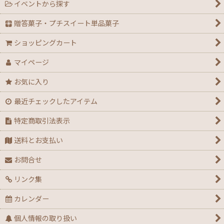
イベントから探す
【ハロウィン】★全力応援★グッズ★
贈答菓子・プチスイート単品菓子
【アウトレット】ハロウィン
ショッピングカート
【２０２６年】クリスマスデコ箱・ノエル箱・トレー
マイページ
【クリスマス】ミニデコ箱トレー付き＜3号 4号 4.5
お気に入り
号＞
最近チェックしたアイテム
【クリスマス】ノエル箱
特定商取引法表示
【クリスマス】シュトーレン（箱・袋）
送料とお支払い
【クリスマス】★全力応援！X’masグッズ
お問合せ
リンク集
【アウトレット】クリスマス
カレンダー
【通年】迎春・お祝い・だるま・花柄
個人情報の取り扱い