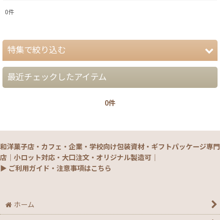
0
件
表示数
:
特集で絞り込む
在庫あり
並び順
:
最近チェックしたアイテム
【夏】さわやかパッケージ
0件
【銘菓撰29・秋冬】洋菓子ギフト（贈答）
絞り込む
【銘菓撰29・秋冬】和菓子ギフト（贈答）
和洋菓子店・カフェ・企業・学校向け包装資材・ギフトパッケージ専門
【銘菓撰29・秋冬】菓子単品・プチギフト
店｜小ロット対応・大口注文・オリジナル製造可｜
▶ ご利用ガイド・注意事項はこちら
【通年】焼菓子/ギフト・単品
【秋】秋のおすすめパッケージ
ホーム