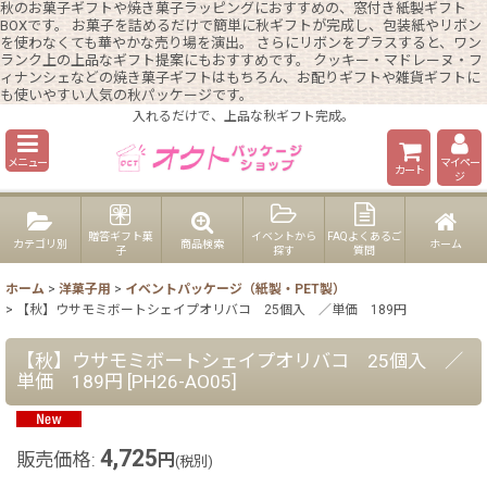
秋のお菓子ギフトや焼き菓子ラッピングにおすすめの、窓付き紙製ギフト
BOXです。 お菓子を詰めるだけで簡単に秋ギフトが完成し、包装紙やリボン
を使わなくても華やかな売り場を演出。 さらにリボンをプラスすると、ワン
ランク上の上品なギフト提案にもおすすめです。 クッキー・マドレーヌ・フ
ィナンシェなどの焼き菓子ギフトはもちろん、お配りギフトや雑貨ギフトに
も使いやすい人気の秋パッケージです。
入れるだけで、上品な秋ギフト完成。
メニュー
マイペー
カート
ジ
贈答ギフト菓
イベントから
FAQよくあるご
カテゴリ別
商品検索
ホーム
子
探す
質問
ホーム
>
洋菓子用
>
イベントパッケージ（紙製・PET製）
>
【秋】ウサモミボートシェイプオリバコ 25個入 ／単価 189円
【秋】ウサモミボートシェイプオリバコ 25個入 ／
単価 189円
[
PH26-AO05
]
4,725
販売価格
:
円
(税別)