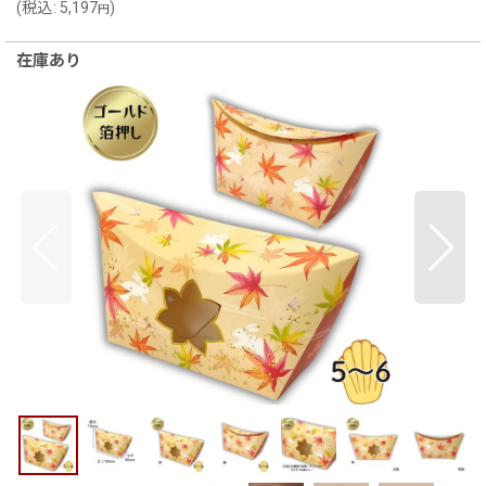
(
税込
:
5,197
)
円
在庫あり