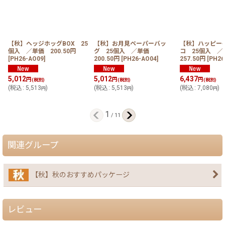
【秋】ヘッジホッグBOX 25
【秋】お月見ペーパーバッ
【秋】ハッピー
個入 ／単価 200.50円
グ 25個入 ／単価
コ 25個入 
[
PH26-AO09
]
200.50円
[
PH26-AO04
]
257.50円
[
PH26
5,012
5,012
6,437
円
円
円
(税別)
(税別)
(税別)
(
税込
:
5,513
)
(
税込
:
5,513
)
(
税込
:
7,080
)
円
円
円
1
/
11
関連グループ
【秋】秋のおすすめパッケージ
レビュー