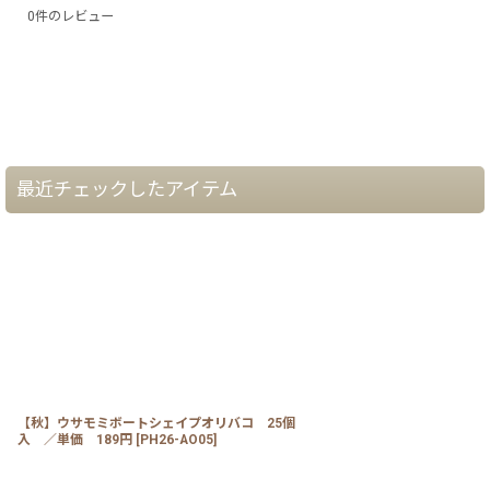
0
件のレビュー
最近チェックしたアイテム
【秋】ウサモミボートシェイプオリバコ 25個
入 ／単価 189円
[
PH26-AO05
]