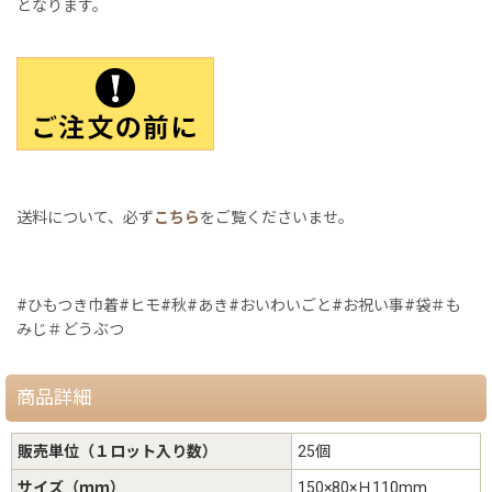
となります。
送料について、必ず
こちら
をご覧くださいませ。
#ひもつき巾着#ヒモ#秋#あき#おいわいごと#お祝い事#袋＃も
みじ＃どうぶつ
商品詳細
販売単位（１ロット入り数）
25個
サイズ（ｍｍ）
150×80×Ｈ110mm