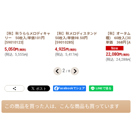
の
【秋】秋うららメロディキャ
【秋】秋メロディスタンド
【秋】オータムコ
リー 50枚入/単価101円
50枚入/単価98.50円
種) 60枚入(30
[
59010123
]
[
59010285
]
単価 368円
[
AT
5,050
4,925
円
円
(税別)
(税別)
22,080
(
税込
:
5,555
)
(
税込
:
5,417
)
円
円
円
(税別)
(
税込
:
24,288
)
円
2
/
8
Facebookでシェア
この商品を買った人は、こんな商品も買っています