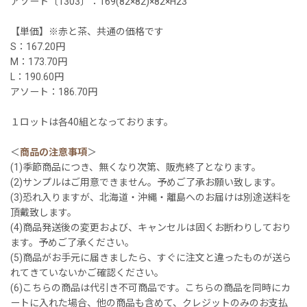
アソート〔1303〕：169(82×82)×82×H23
【単価】※赤と茶、共通の価格です
S：167.20円
M：173.70円
L：190.60円
アソート：186.70円
１ロットは各40組となっております。
＜
商品の注意事項
＞
(1)季節商品につき、無くなり次第、販売終了となります。
(2)サンプルはご用意できません。予めご了承お願い致します。
(3)恐れ入りますが、北海道・沖縄・離島へのお届けは別途送料を
頂戴致します。
(4)商品発送後の変更および、キャンセルは固くお断わりしており
ます。予めご了承ください。
(5)商品がお手元に届きましたら、すぐに注文と違ったものが送ら
れてきていないかご確認ください。
(6)こちらの商品は代引き不可商品です。こちらの商品を同時にカ
ートに入れた場合、他の商品も含めて、クレジットのみのお支払