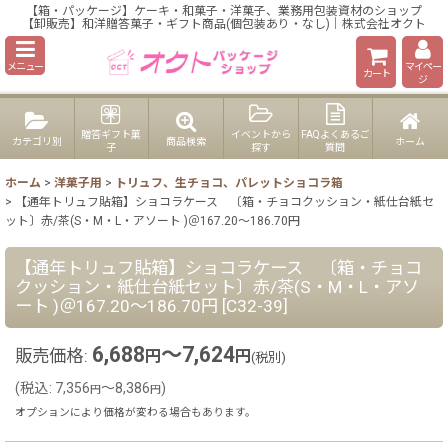
【箱・パッケージ】ケーキ・和菓子・洋菓子、業務用包装資材のショップ
【卸販売】和洋贈答菓子・ギフト商品(個包装あり・なし)｜株式会社オクト
メニュー
マイペー
カート
ジ
贈答ギフト菓
イベントから
FAQよくあるご
カテゴリ別
商品検索
ホーム
子
探す
質問
ホーム
>
洋菓子用
>
トリュフ、生チョコ、パレットショコラ箱
>
【通年トリュフ貼箱】ショコラケース 〔箱・チョコクッション・紙仕台紙セ
ット〕赤/茶(S・M・L・アソート )＠167.20〜186.70円
【通年トリュフ貼箱】ショコラケース 〔箱・チョコ
クッション・紙仕台紙セット〕赤/茶(S・M・L・アソ
ート )＠167.20〜186.70円
[
C32-39
]
6,688
～7,624
販売価格
:
円
円
(税別)
(
税込
:
7,356
～8,386
)
円
円
オプションにより価格が変わる場合もあります。