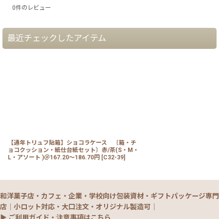
0
件のレビュー
最近チェックしたアイテム
【通年トリュフ貼箱】ショコラケース 〔箱・チ
ョコクッション・紙仕台紙セット〕赤/茶(S・M・
L・アソート )＠167.20〜186.70円
[
C32-39
]
和洋菓子店・カフェ・企業・学校向け包装資材・ギフトパッケージ専門
店｜小ロット対応・大口注文・オリジナル製造可｜
▶ ご利用ガイド・注意事項はこちら