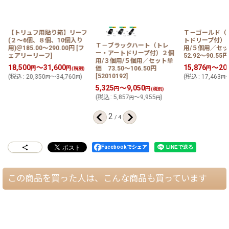
ブ
【トリュフ用貼り箱】リーフ
Ｔ－ゴールド（
入
(２〜6個、８個、10個入り
トドリープ付）
Ｔ－ブラックハート（トレ
用)＠185.00〜290.00円
[
フ
用/５個用／セ
ー・アートドリープ付）２個
ェアリーリーフ
]
52.92〜90.55円
用/３個用/５個用／セット単
18,500
～31,600
15,876
～20,
円
円
円
価 73.50〜106.50円
(税別)
[
52010192
]
(
税込
:
20,350
～34,760
)
(
税込
:
17,463
～
円
円
円
5,325
～9,050
円
円
(税別)
(
税込
:
5,857
～9,955
)
円
円
2
/
4
Facebookでシェア
この商品を買った人は、こんな商品も買っています