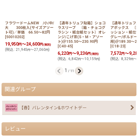
フラワードームNEW /小/中/
【通年トリュフ貼箱】ショコ
【通年トリュフ
大 300枚入(サイズアソー
ラスリーブ 〔箱・チョコグ
アボックス 〔
ト可)／単価 66.50〜82円
ラシン・紙台紙セット〕オレ
ッション・紙仕
[
50010202
]
ンジ/こげ茶(S・M・アソー
グレー/ボルドー
ト)＠155.50〜230.90円
用)＠189.30〜2
19,950
～24,600
円
円
(税別)
[
C40-45
]
[
C18-23
]
(
税込
:
21,945
～27,060
)
円
円
6,220
～9,236
7,572
～9,28
円
円
円
(税別)
(
税込
:
6,842
～10,159
)
(
税込
:
8,329
～1
円
円
円
1
/
11
関連グループ
【春】バレンタイン&ホワイトデー
レビュー