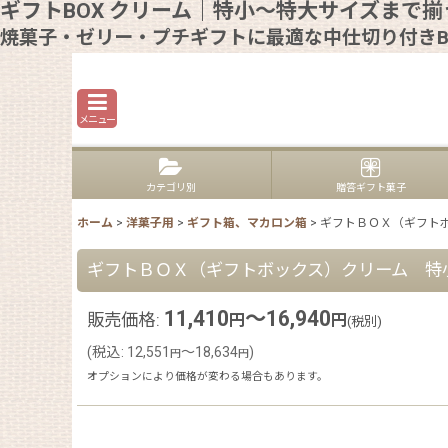
ギフトBOX クリーム｜特小〜特大サイズまで
焼菓子・ゼリー・プチギフトに最適な中仕切り付きB
メニュー
カテゴリ別
贈答ギフト菓子
ホーム
>
洋菓子用
>
ギフト箱、マカロン箱
>
ギフトＢＯＸ（ギフトボック
ギフトＢＯＸ（ギフトボックス）クリーム 特小/小/中
11,410
～16,940
販売価格
:
円
円
(税別)
(
税込
:
12,551
～18,634
)
円
円
オプションにより価格が変わる場合もあります。