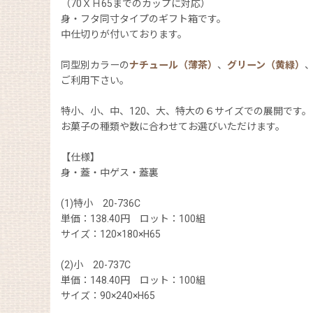
（70ＸＨ65までのカップに対応）
身・フタ同寸タイプのギフト箱です。
中仕切りが付いております。
同型別カラーの
ナチュール（薄茶）
、
グリーン（黄緑）
ご利用下さい。
特小、小、中、120、大、特大の６サイズでの展開です。
お菓子の種類や数に合わせてお選びいただけます。
【仕様】
身・蓋・中ゲス・蓋裏
(1)特小 20-736C
単価：138.40円 ロット：100組
サイズ：120×180×H65
(2)小 20-737C
単価：148.40円 ロット：100組
サイズ：90×240×H65