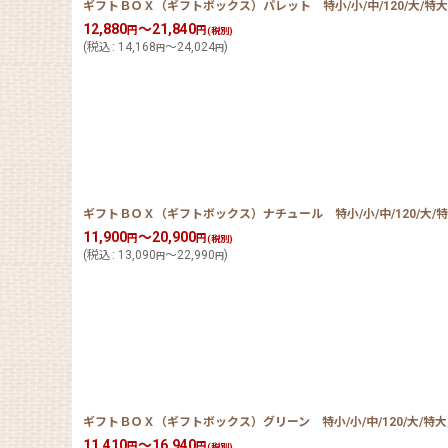
ギフトＢＯＸ（ギフトボックス）パレット 特小/小/中/120/大/特大 ／単
12,880
～21,840
円
円
(税別)
(
税込
:
14,168
～24,024
)
円
円
ギフトＢＯＸ（ギフトボックス）ナチュール 特小/小/中/120/大/特大 
11,900
～20,900
円
円
(税別)
(
税込
:
13,090
～22,990
)
円
円
ギフトＢＯＸ（ギフトボックス）グリーン 特小/小/中/120/大/特大／単
11,410
～16,940
円
円
(税別)