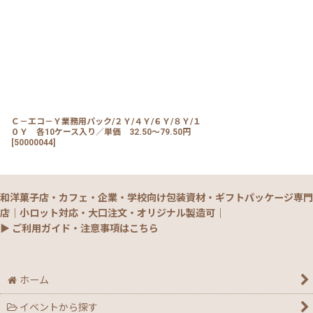
Ｃ－エコ－Ｙ業務用パック/２Ｙ/４Ｙ/６Ｙ/８Ｙ/１
０Ｙ 各10ケース入り／単価 32.50〜79.50円
[
50000044
]
和洋菓子店・カフェ・企業・学校向け包装資材・ギフトパッケージ専門
店｜小ロット対応・大口注文・オリジナル製造可｜
▶ ご利用ガイド・注意事項はこちら
ホーム
イベントから探す