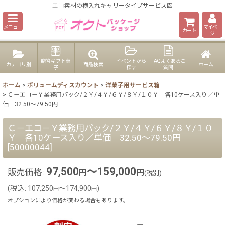
エコ素材の横入れキャリータイプサービス函
メニュー
マイペー
カート
ジ
贈答ギフト菓
イベントから
FAQよくあるご
カテゴリ別
商品検索
ホーム
子
探す
質問
ホーム
>
ボリュームディスカウント
>
洋菓子用サービス箱
>
Ｃ－エコ－Ｙ業務用パック/２Ｙ/４Ｙ/６Ｙ/８Ｙ/１０Ｙ 各10ケース入り／単
価 32.50〜79.50円
Ｃ－エコ－Ｙ業務用パック/２Ｙ/４Ｙ/６Ｙ/８Ｙ/１０
Ｙ 各10ケース入り／単価 32.50〜79.50円
[
50000044
]
97,500
～159,000
販売価格
:
円
円
(税別)
(
税込
:
107,250
～174,900
)
円
円
オプションにより価格が変わる場合もあります。