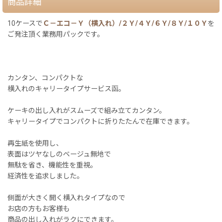
商品詳細
10ケースで
Ｃ－エコ－Ｙ（横入れ）/２Ｙ/４Ｙ/６Ｙ/８Ｙ/１０Ｙ
を
ご発注頂く業務用パックです。
カンタン、コンパクトな
横入れのキャリータイプサービス函。
ケーキの出し入れがスムーズで組み立てカンタン。
キャリータイプでコンパクトに折りたたんで在庫できます。
再生紙を使用し、
表面はツヤなしのベージュ無地で
無駄を省き、機能性を重視。
経済性を追求しました。
側面が大きく開く横入れタイプなので
お店の方もお客様も
商品の出し入れがラクにできます。