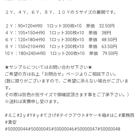
２Ｙ、４Ｙ、６Ｙ、８Ｙ、１０Ｙの５サイズの展開です。
２Ｙ：90×120×H90 1ロット300枚×10 単価 32.50円
４Ｙ：105×150×H90 1ロット300枚×10 単価 38円
６Ｙ：120×180×H90 1ロット300枚×10 単価 48.50円
８Ｙ：150×210×H90 1ロット200枚×10 単価 63.50円
10Ｙ：180×240×H90 1ロット200枚×10 単価 79.50円
★サンプルについてはお問い合わせ下さい★
ご希望の方は右上「お問合せ」ページよりご相談下さい。
(数に限りがございますので、ご希望に添えない場合がございま
す。
その際は別色か別サイズで御確認頂きます事をご了承下さい。）
※送料は実費申し受けます。
#えこ#2ｙ#Y#ｙ#てさげ#テイクアウト#ケーキ箱#はこ#業務用
#激安
#50000044#50000045#50000046#50000047#50000048