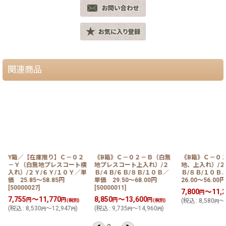
関連商品
Y箱／【在庫限り】Ｃ－０２
《B箱》Ｃ－０２－Ｂ（白無
《B箱》Ｃ－０
－Ｙ（白無地プレスコート横
地プレスコート上入れ）/２
地、上入れ）/２
〜
入れ）/２Ｙ/６Ｙ/１０Ｙ／単
Ｂ/４Ｂ/６Ｂ/８Ｂ/１０Ｂ／
Ｂ/８Ｂ/１０
価 25.85〜58.85円
単価 29.50〜68.00円
26.00〜56.00円
[
50000027
]
[
50000011
]
7,800
～11,2
円
7,755
～11,770
8,850
～13,600
円
円
円
円
(税別)
(税別)
(
税込
:
8,580
～1
円
(
税込
:
8,530
～12,947
)
(
税込
:
9,735
～14,960
)
円
円
円
円