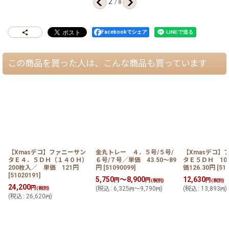
2
/
8
Facebookでシェア
この商品を買った人は、こんな商品も買っています
【Xmasデコ】ファニーサン
金丸トレー ４．５号/５号/
【Xmasデコ】
タＥ４．５ＤＨ（１４０Ｈ）
６号/７号／単価 43.50〜89
タＥ５ＤＨ 10
200枚入／ 単価 121円
円
[
51090099
]
価126.30円
[
51
[
51020191
]
5,750
～8,900
12,630
円
円
円
(税別)
(税別)
24,200
円
(税別)
(
税込
:
6,325
～9,790
)
(
税込
:
13,893
)
円
円
円
(
税込
:
26,620
)
円