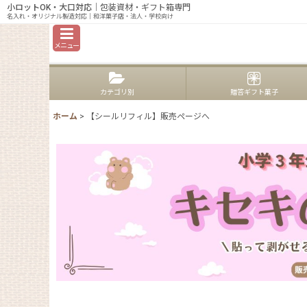
小ロットOK・大口対応
｜包装資材・ギフト箱専門
名入れ・オリジナル製造対応｜和洋菓子店・法人・学校向け
メニュー
カテゴリ別
贈答ギフト菓子
ホーム
>
【シールリフィル】販売ページへ