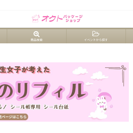
【箱・パッケージ】ケーキ・和菓子・洋菓子、業務用包装資材のショップ
【卸販売】和洋贈答菓子・ギフト商品(個包装あり・なし)｜株式会社オクト
商品検索
イベントから探す