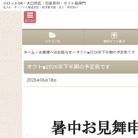
小ロットOK・大口対応
｜包装資材・ギフト箱専門
大
名入れ・オリジナル製造対応｜和洋菓子店・法人・学校向け
メニュー
カテゴリ別
贈答ギフト菓子
ホーム
>
お客様へのお知らせ
>
オクト■2026年下半期の予定表です
オクト■2026年下半期の予定表です
2026
06
18
年
月
日