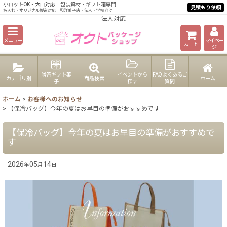
小ロットOK・大口対応
｜包装資材・ギフト箱専門
見積もり依頼
名入れ・オリジナル製造対応｜和洋菓子店・法人・学校向け
大口注文歓迎｜和洋菓子店向け包装資材・業務用パッケージ｜ギフト・卸菓子・
法人対応
メニュー
マイペー
カート
ジ
贈答ギフト菓
イベントから
FAQよくあるご
カテゴリ別
商品検索
ホーム
子
探す
質問
ホーム
>
お客様へのお知らせ
>
【保冷バッグ】今年の夏はお早目の準備がおすすめです
【保冷バッグ】今年の夏はお早目の準備がおすすめで
す
2026
05
14
年
月
日