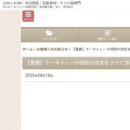
小ロットOK・大口対応
｜包装資材・ギフト箱専門
大
名入れ・オリジナル製造対応｜和洋菓子店・法人・学校向け
メニュー
カテゴリ別
贈答ギフト菓子
ホーム
>
お客様へのお知らせ
>
【重要】ケーキトレーの値段の改定
【重要】ケーキトレーの値段の改定をさせて頂
2025
08
18
年
月
日