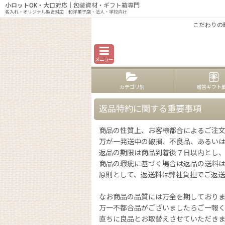
小ロットOK・大口対応
｜包装資材・ギフト箱専門
名入れ・オリジナル製造対応｜和洋菓子店・法人・学校向け
こだわりの
メニュー
カテゴリ別
贈答ギフト
返品特約に関する重要事項
商品の性質上、お客様都合によるご注
万が一発送中の破損、不良品、あるいは
返品の期限は商品到着後７日以内とし
商品の瑕疵に基づく場合は返品の送料
原則として、返送料は弊社負担でご返
なお商品の品質には万全を期しており
万一不都合品がございましたらご一報
直ちに良品とお取替えさせていただき