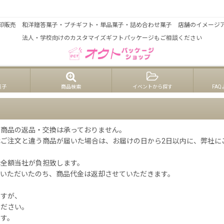
大口注文歓迎！和洋菓子店のための業務用パッケージ・包装資材を販売
卸販売 和洋贈答菓子・プチギフト・単品菓子・詰め合わせ菓子 店舗のイメージ
法人・学校向けのカスタマイズギフトパッケージもご相談ください
菓子
商品検索
イベントから探す
FA
文商品の返品・交換は承っておりません。
ご注文と違う商品が届いた場合は、お届けの日から2日以内に、弊社に
、
は全額当社が負担致します。
送いただいたのち、商品代金は返却させていただきます。
ますが、
ください。
ます。