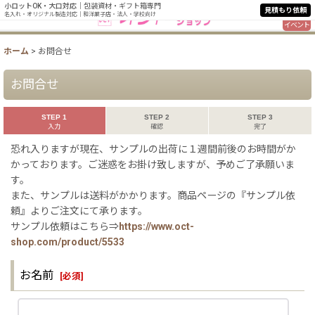
小ロットOK・大口対応
｜包装資材・ギフト箱専門
見積もり依頼
名入れ・オリジナル製造対応｜和洋菓子店・法人・学校向け
イベント
ホーム
>
お問合せ
お問合せ
STEP 1
STEP 2
STEP 3
入力
確認
完了
恐れ入りますが現在、サンプルの出荷に１週間前後のお時間がか
かっております。ご迷惑をお掛け致しますが、予めご了承願いま
す。
また、サンプルは送料がかかります。商品ページの『サンプル依
頼』よりご注文にて承ります。
サンプル依頼はこちら⇒
https://www.oct-
shop.com/product/5533
お名前
[
必須
]