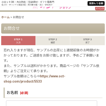
小ロットOK・大口対応
｜包装資材・ギフト箱専門
見積もり依頼
名入れ・オリジナル製造対応｜和洋菓子店・法人・学校向け
イベント
ホーム
>
お問合せ
お問合せ
STEP 1
STEP 2
STEP 3
入力
確認
完了
恐れ入りますが現在、サンプルの出荷に１週間前後のお時間がか
かっております。ご迷惑をお掛け致しますが、予めご了承願いま
す。
また、サンプルは送料がかかります。商品ページの『サンプル依
頼』よりご注文にて承ります。
サンプル依頼はこちら⇒
https://www.oct-
shop.com/product/5533
お名前
[
必須
]