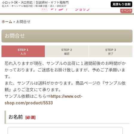
小ロットOK・大口対応
｜包装資材・ギフト箱専門
見積もり依頼
名入れ・オリジナル製造対応｜和洋菓子店・法人・学校向け
イベント
ホーム
>
お問合せ
お問合せ
STEP 1
STEP 2
STEP 3
入力
確認
完了
恐れ入りますが現在、サンプルの出荷に１週間前後のお時間がか
かっております。ご迷惑をお掛け致しますが、予めご了承願いま
す。
また、サンプルは送料がかかります。商品ページの『サンプル依
頼』よりご注文にて承ります。
サンプル依頼はこちら⇒
https://www.oct-
shop.com/product/5533
お名前
[
必須
]